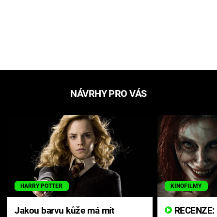
NÁVRHY PRO VÁS
HARRY POTTER
KINOFILMY
Jakou barvu kůže má mít
RECENZE: Smrtelné zlo se