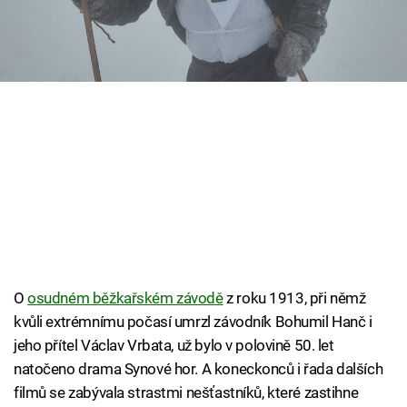
Cool Esport
Pořady
TV Program
Sledujte prima+
Přihlášení
Sledujte nás
O
osudném běžkařském závodě
z roku 1913, při němž
kvůli extrémnímu počasí umrzl závodník Bohumil Hanč i
jeho přítel Václav Vrbata, už bylo v polovině 50. let
natočeno drama Synové hor. A koneckonců i řada dalších
filmů se zabývala strastmi nešťastníků, které zastihne