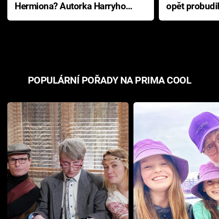
Hermiona? Autorka Harryho
opět probudi
Pottera přišla s ráznou
přichází s n
odpovědí
hororovou n
POPULÁRNÍ POŘADY NA PRIMA COOL