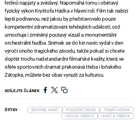
hrdinů napjatý a zvědavý. Napomáhá tomu i obětavý
fyzický výkon Kryštofa Hádka v hlavní roli. Film tak nabízí
lepší podívanou, než jakou by představovalo pouze
kompetentní zdramatizování tehdejších událostí, což
umocňuje i zmíněný poutavý vizuál a monumentální
orchestrální hudba. Snímek se do kin navíc vydal v den
výročí onoho tragického závodu, takže pokud si chcete
dopřát trochu nadstandardní filmařské kvality, která ve
sféře sportovních dramat překonává třeba i loňského
Zátopka, můžete bez obav vyrazit za kulturou.
SDÍLEJTE ČLÁNEK
ŠTÍTKY
BOHUMIL HANČ
POSLEDNÍ ZÁVOD
TOMÁŠ HODAN
VÁCLAV VRBATA
HANČ A VRBATA