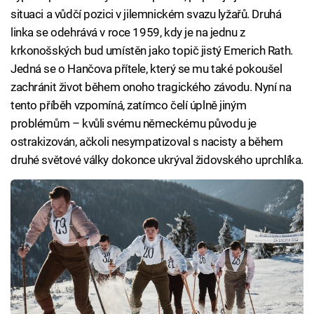
situaci a vůdčí pozici v jilemnickém svazu lyžařů. Druhá
linka se odehrává v roce 1959, kdy je na jednu z
krkonošských bud umístěn jako topič jistý Emerich Rath.
Jedná se o Hančova přítele, který se mu také pokoušel
zachránit život během onoho tragického závodu. Nyní na
tento příběh vzpomíná, zatímco čelí úplně jiným
problémům – kvůli svému německému původu je
ostrakizován, ačkoli nesympatizoval s nacisty a během
druhé světové války dokonce ukrýval židovského uprchlíka.