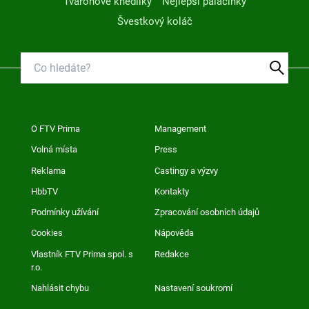
Tvarohové knedlíky
Nejlepší palačinky
Švestkový koláč
O FTV Prima
Management
Volná místa
Press
Reklama
Castingy a výzvy
HbbTV
Kontakty
Podmínky užívání
Zpracování osobních údajů
Cookies
Nápověda
Vlastník FTV Prima spol. s
Redakce
r.o.
Nahlásit chybu
Nastavení soukromí