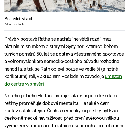
Poslední závod
Zdroj: Bontonfilm
Právě v postavě Ratha se nachází největší rozdíl mezi
aktuálním snímkem a starými Syny hor. Zatímco během
tuhých poměrů 50. let se postava všestranného sportovce
a volnomyšlenkáře německo-českého původu rozhodně
nehodila, a tak se Rath objevil pouze ve vedlejší (a notně
karikaturní) roli, v aktuálním Posledním závodě je
umístěn
do centra vyprávění
.
Na jeho příběhu Hodan ilustruje, jak se napříč dekádami i
režimy proměňuje dobová mentalita – a také v čem
zůstává stále stejná. Čech s německými předky byl kvůli
česko-německé nevraživosti před první světovou válkou
vyvrhelem v obou národnostních skupinách a po uchopení