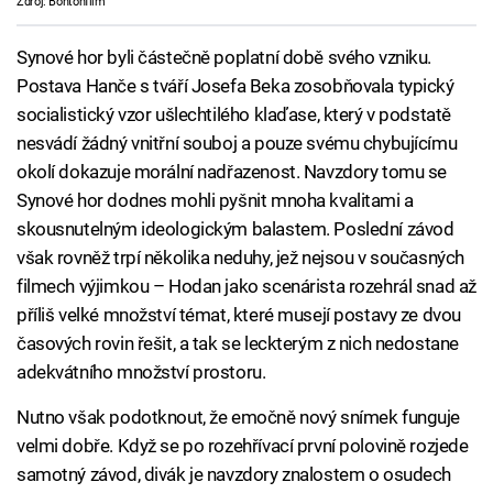
Zdroj: Bontonfilm
Synové hor byli částečně poplatní době svého vzniku.
Postava Hanče s tváří Josefa Beka zosobňovala typický
socialistický vzor ušlechtilého klaďase, který v podstatě
nesvádí žádný vnitřní souboj a pouze svému chybujícímu
okolí dokazuje morální nadřazenost. Navzdory tomu se
Synové hor dodnes mohli pyšnit mnoha kvalitami a
skousnutelným ideologickým balastem. Poslední závod
však rovněž trpí několika neduhy, jež nejsou v současných
filmech výjimkou – Hodan jako scenárista rozehrál snad až
příliš velké množství témat, které musejí postavy ze dvou
časových rovin řešit, a tak se leckterým z nich nedostane
adekvátního množství prostoru.
Nutno však podotknout, že emočně nový snímek funguje
velmi dobře. Když se po rozehřívací první polovině rozjede
samotný závod, divák je navzdory znalostem o osudech