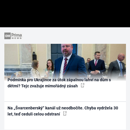
Podmínka pro Ukrajince za útok zápalnou lahví na dům s
dětmi? Tejc zvažuje mimořádný zásah
Na „Švarcenberský“ kanál už neodbočíte. Chyba vydržela 30
let, teď ceduli celou odstraní