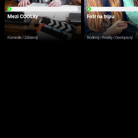
PŘEHRÁT
PŘEHRÁT
Mezi COOLky
Fotr na tripu
Komedie / Zábavný
Rodinný / Reality / Cestopisný