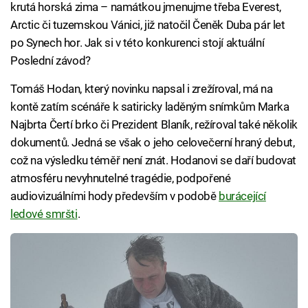
krutá horská zima – namátkou jmenujme třeba Everest,
Arctic či tuzemskou Vánici, již natočil Čeněk Duba pár let
po Synech hor. Jak si v této konkurenci stojí aktuální
Poslední závod?
Tomáš Hodan, který novinku napsal i zrežíroval, má na
kontě zatím scénáře k satiricky laděným snímkům Marka
Najbrta Čertí brko či Prezident Blaník, režíroval také několik
dokumentů. Jedná se však o jeho celovečerní hraný debut,
což na výsledku téměř není znát. Hodanovi se daří budovat
atmosféru nevyhnutelné tragédie, podpořené
audiovizuálními hody především v podobě
burácející
ledové smršti
.