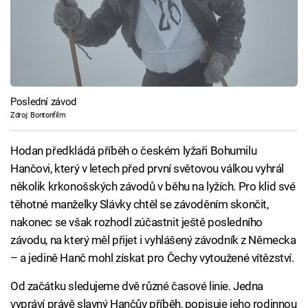
Poslední závod
Zdroj: Bontonfilm
Hodan předkládá příběh o českém lyžaři Bohumilu
Hančovi, který v letech před první světovou válkou vyhrál
několik krkonošských závodů v běhu na lyžích. Pro klid své
těhotné manželky Slávky chtěl se závoděním skončit,
nakonec se však rozhodl zúčastnit ještě posledního
závodu, na který měl přijet i vyhlášený závodník z Německa
– a jedině Hanč mohl získat pro Čechy vytoužené vítězství.
Od začátku sledujeme dvě různé časové linie. Jedna
vypráví právě slavný Hančův příběh, popisuje jeho rodinnou