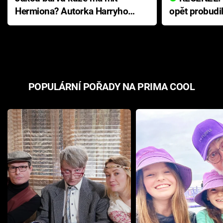
Hermiona? Autorka Harryho
opět probudi
Pottera přišla s ráznou
přichází s n
odpovědí
hororovou n
POPULÁRNÍ POŘADY NA PRIMA COOL