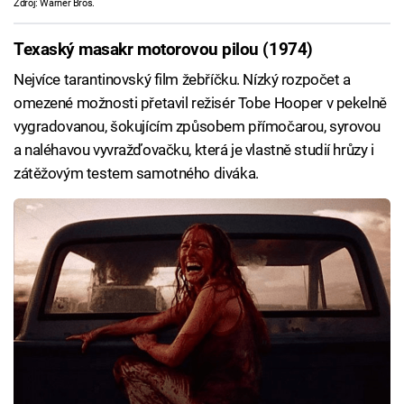
Zdroj: Warner Bros.
Texaský masakr motorovou pilou (1974)
Nejvíce tarantinovský film žebříčku. Nízký rozpočet a
omezené možnosti přetavil režisér Tobe Hooper v pekelně
vygradovanou, šokujícím způsobem přímočarou, syrovou
a naléhavou vyvražďovačku, která je vlastně studií hrůzy i
zátěžovým testem samotného diváka.