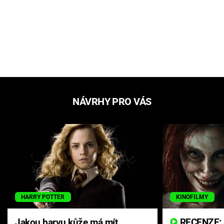
NÁVRHY PRO VÁS
HARRY POTTER
KINOFILMY
Jakou barvu kůže má mít
RECENZE: Smrtelné zlo se