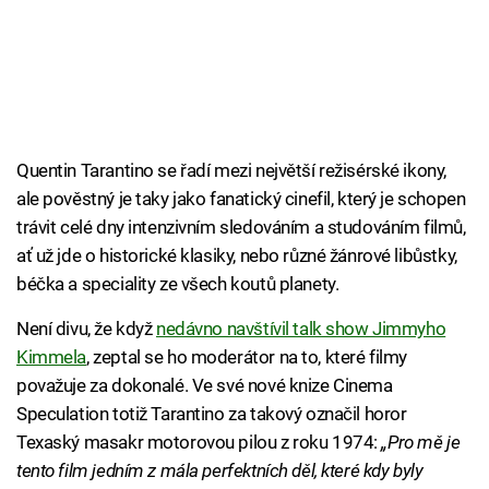
Quentin Tarantino se řadí mezi největší režisérské ikony,
ale pověstný je taky jako fanatický cinefil, který je schopen
trávit celé dny intenzivním sledováním a studováním filmů,
ať už jde o historické klasiky, nebo různé žánrové libůstky,
béčka a speciality ze všech koutů planety.
Není divu, že když
nedávno navštívil talk show Jimmyho
Kimmela
, zeptal se ho moderátor na to, které filmy
považuje za dokonalé. Ve své nové knize Cinema
Speculation totiž Tarantino za takový označil horor
Texaský masakr motorovou pilou z roku 1974:
„Pro mě je
tento film jedním z mála perfektních děl, které kdy byly