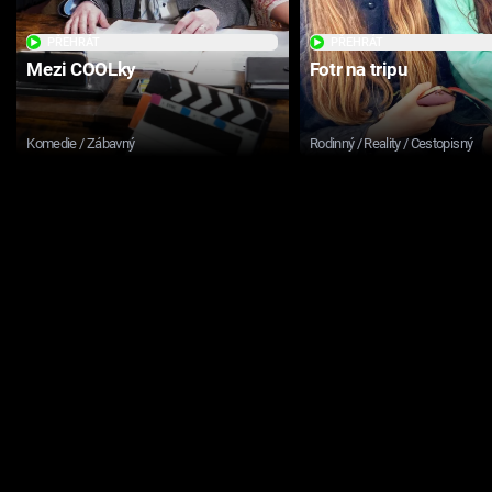
PŘEHRÁT
PŘEHRÁT
Mezi COOLky
Fotr na tripu
Komedie / Zábavný
Rodinný / Reality / Cestopisný