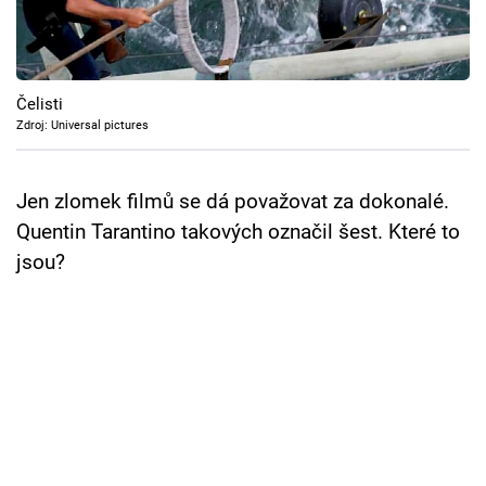
Cool Esport
Pořady
Čelisti
TV Program
Zdroj: Universal pictures
Sledujte prima+
Jen zlomek filmů se dá považovat za dokonalé.
Quentin Tarantino takových označil šest. Které to
Přihlášení
jsou?
Sledujte nás