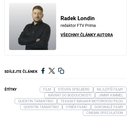
Radek Londin
redaktor FTV Prima
VŠECHNY ČLÁNKY AUTORA
SDÍLEJTE ČLÁNEK
ŠTÍTKY
FILM
STEVEN SPIELBERG
NEJLEPŠÍ FILMY
NÁVRAT DO BUDOUCNOSTI
JIMMY KIMMEL
QUENTIN TARANTINO
TEXASKÝ MASAKR MOTOROVOU PILOU
QUENTIN TARANTINO
VÝBĚR FILMŮ
DOKONALÉ FILMY
CINEMA SPECULATION