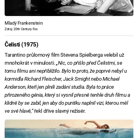
Mladý Frankenstein
Zdroj: 20th Century Fox
Čelisti (1975)
Tarantino průlomový film Stevena Spielberga velebil už
mnohokrát v minulosti.
„Nic, co přišlo před Čelistmi, se
tomu filmu ani nepřiblížilo. Bylo to proto, že poprvé nebyl u
kormidla Richard Fleischer, Jack Smight nebo Michael
Anderson, kteří jen plnili zadání studia. Byla to práce
přirozeného génia, který si vysnil přesně tenhle druh filmu a
klidně by se zabil, jen aby do puntíku naplnil vizi, kterou měl
ve své hlavě,“
řekl dříve slavný režisér.