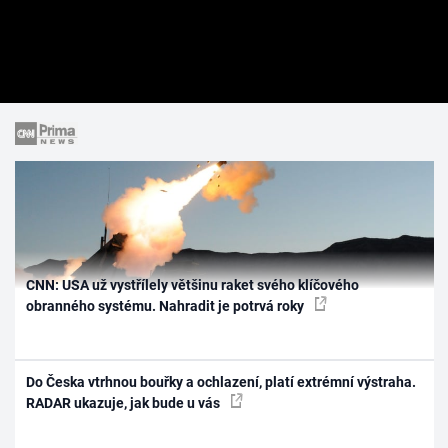
CNN: USA už vystřílely většinu raket svého klíčového
obranného systému. Nahradit je potrvá roky
Do Česka vtrhnou bouřky a ochlazení, platí extrémní výstraha.
RADAR ukazuje, jak bude u vás