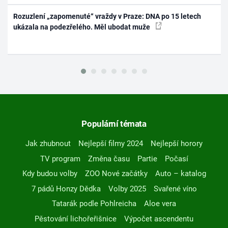
Rozuzlení „zapomenuté“ vraždy v Praze: DNA po 15 letech
ukázala na podezřelého. Měl ubodat muže
Populární témata
Jak zhubnout
Nejlepší filmy 2024
Nejlepší horory
TV program
Změna času
Partie
Počasí
Kdy budou volby
ZOO Nové začátky
Auto – katalog
7 pádů Honzy Dědka
Volby 2025
Svařené víno
Tatarák podle Pohlreicha
Aloe vera
Pěstování lichořeřišnice
Výpočet ascendentu