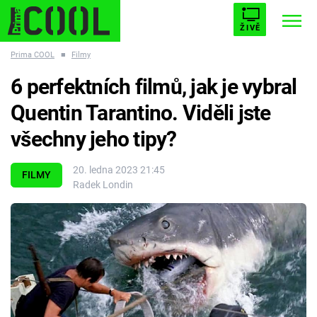
ŽIVĚ
Prima COOL
■
Filmy
STARHOUSE
BUFFY, PŘEMOŽITELKA UPÍRŮ
Trendy:
6 perfektních filmů, jak je vybral
ESCAPE
PLNEJ KOTEL
AVENGERS 5
Quentin Tarantino. Viděli jste
všechny jeho tipy?
20. ledna 2023 21:45
FILMY
Radek Londin
Témata
Filmy
Seriály
Hry