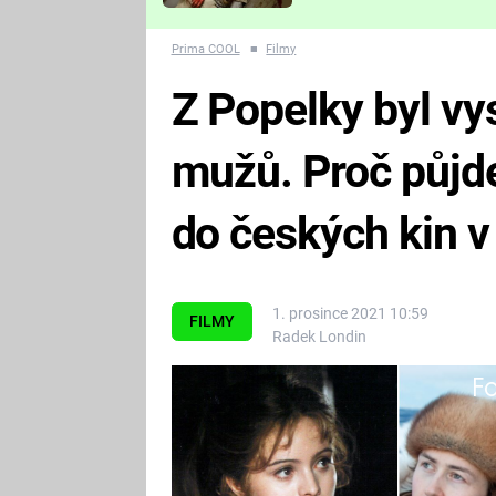
Které děsivé pecky vám
nejvíc zvednou tep?
Prima COOL
■
Filmy
Z Popelky byl vy
mužů. Proč půjde
do českých kin v
1. prosince 2021 10:59
FILMY
Radek Londin
Fa
Nová adaptace české pohádkové k
prvky. Jeden z nich však spousta