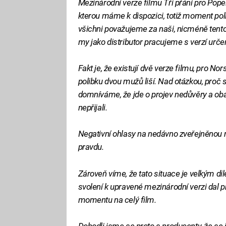
Mezinárodní verze filmu Tři přání pro Pope
kterou máme k dispozici, totiž moment po
všichni považujeme za naši, nicméně tento f
my jako distributor pracujeme s verzí určen
Fakt je, že existují dvě verze filmu, pro No
polibku dvou mužů liší. Nad otázkou, proč 
domníváme, že jde o projev nedůvěry a ob
nepřijali.
Negativní ohlasy na nedávno zveřejněnou 
pravdu.
Zároveň víme, že tato situace je velkým d
svolení k upravené mezinárodní verzi dal 
momentu na celý film.
Dohodli jsme se proto s producenty, že se