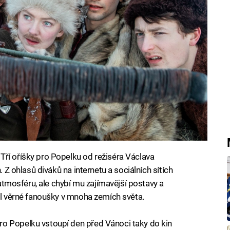
Tří oříšky pro Popelku od režiséra Václava
. Z ohlasů diváků na internetu a sociálních sítích
i atmosféru, ale chybí mu zajímavější postavy a
kal věrné fanoušky v mnoha zemích světa.
o Popelku vstoupí den před Vánoci taky do kin