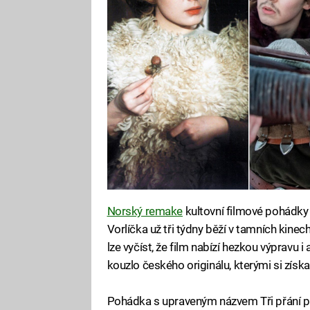
Norský remake
kultovní filmové pohádky 
Vorlíčka už tři týdny běží v tamních kinech
lze vyčíst, že film nabízí hezkou výpravu 
kouzlo českého originálu, kterými si zís
Pohádka s upraveným názvem Tři přání pr