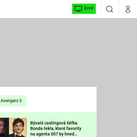
ŽIVĚ
Vyhledávání
Můj p
Prima+
É
CNN Prima NEWS
E
Prima FRESH
ŠÍ
Prima LIVING
E
Prima Ženy
Avengers 5
Prima LAJK
Bývalá castingová šéfka
OOL
Bonda řekla, které favority
Sledujte nás
na agenta 007 by hned