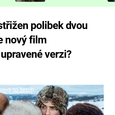
představit
střižen polibek dvou
 nový film
 upravené verzi?
iled to fetch
lasiky přišla s několika moderními
 diváků neuvidí.