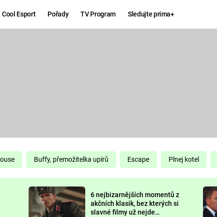
Cool Esport
Pořady
TV Program
Sledujte prima+
Hry
Zábava
MAFIA
ZÁBAVN
GALERI
GTA 6
NEJLEP
KINGDOM
KOMEDI
COME:
DELIVERANCE
CHUCK
House
Buffy, přemožitelka upírů
Escape
Plnej kotel
NORRIS
ESPORT
6 nejbizarnějších momentů z
DEADP
akčních klasik, bez kterých si
slavné filmy už nejde