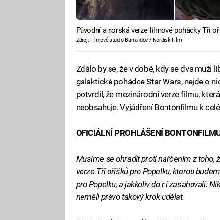
Původní a norská verze filmové pohádky Tři oř
Zdroj: Filmové studio Barrandov / Nordisk Film
Zdálo by se, že v době, kdy se dva muži l
galaktické pohádce Star Wars, nejde o ni
potvrdil, že mezinárodní verze filmu, kte
neobsahuje. Vyjádření Bontonfilmu k celé z
OFICIÁLNÍ PROHLÁŠENÍ BONTONFILM
Musíme se ohradit proti nařčením z toho,
verze Tří oříšků pro Popelku, kterou bude
pro Popelku, a jakkoliv do ní zasahovali. 
neměli právo takový krok udělat.