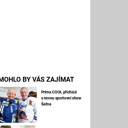
MOHLO BY VÁS ZAJÍMAT
Prima COOL přichází
s novou sportovní show
Šatna