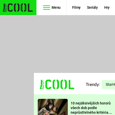
Menu
Filmy
Seriály
Hry
Seriály
Filmy
SIMPSONOVI
STAR WARS
HVĚZDNÁ
AVENGERS
BRÁNA
RYCHLE A
TEORIE
ZBĚSILE 10
Trendy:
VELKÉHO
Star
PREDÁTOR
TŘESKU
10 nejděsivějších hororů
FUTURAMA
všech dob podle
neprůstřelného kritéria.