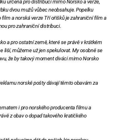
lku určená pro distribuci mimo Norsko a verze,
libku dvou mužů vůbec neobsahuje. Popelku
ilm a norská verze Tří oříšků je zahraniční film a
ou pro zahraniční distribuci.
rsko a pro ostatní země, které se právě v krátkém
se liší, můžeme už jen spekulovat. My osobně se
avu, že by takový moment diváci mimo Norsko
reklamu norské pošty dávají těmto obavám za
ilematem i pro norského producenta filmu a
právě z obav o dopad takového kratičkého
 ještě pokusíme dát do našich kin norskou