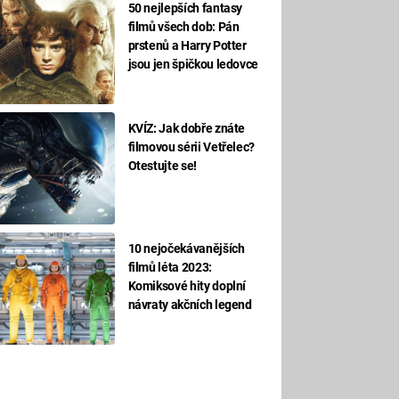
50 nejlepších fantasy
filmů všech dob: Pán
prstenů a Harry Potter
jsou jen špičkou ledovce
KVÍZ: Jak dobře znáte
filmovou sérii Vetřelec?
Otestujte se!
10 nejočekávanějších
filmů léta 2023:
Komiksové hity doplní
návraty akčních legend