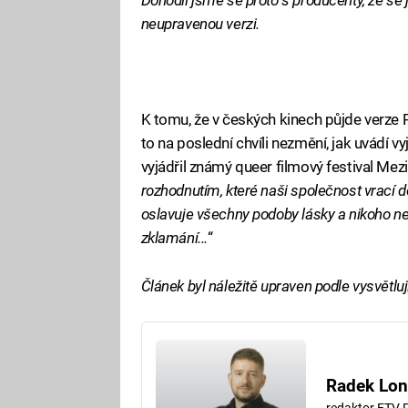
neupravenou verzi.
K tomu, že v českých kinech půjde verze
to na poslední chvíli nezmění, jak uvádí vy
vyjádřil známý queer filmový festival Mez
rozhodnutím, které naši společnost vrací d
oslavuje všechny podoby lásky a nikoho ne
zklamání...
“
Článek byl náležitě upraven podle vysvětluj
Radek Lon