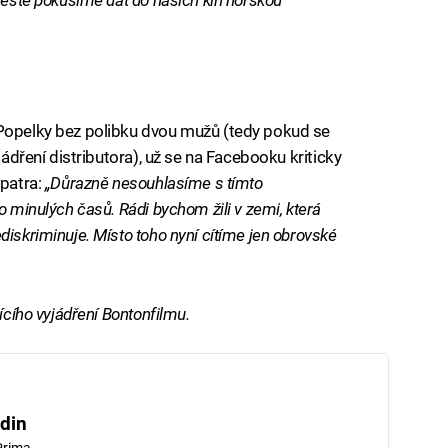
 Popelky bez polibku dvou mužů (tedy pokud se
jádření distributora), už se na Facebooku kriticky
ipatra:
„Důrazně nesouhlasíme s tímto
o minulých časů. Rádi bychom žili v zemi, která
diskriminuje. Místo toho nyní cítíme jen obrovské
ícího vyjádření Bontonfilmu.
din