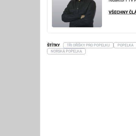
redaktor FTV 
VŠECHNY ČL
ŠTÍTKY
TŘI OŘÍŠKY PRO POPELKU
POPELKA
NORSKÁ POPELKA