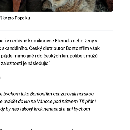
íšky pro Popelku
íbali v nedávné komiksovce Eternals nebo ženy v
c skandálního. Český distributor Bontonfilm však
rá půjde mimo jiné i do českých kin, polibek mužů
áležitosti je následující:
U
 že bychom jako Bontonfilm cenzurovali norskou
me uvádět do kin na Vánoce pod názvem Tři přání
Nikdy by nás takový krok nenapadl a ani bychom