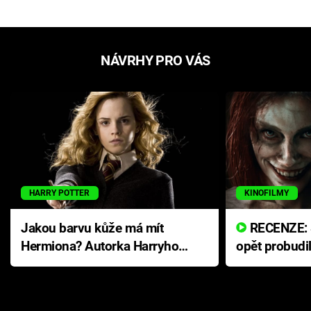
NÁVRHY PRO VÁS
HARRY POTTER
KINOFILMY
Jakou barvu kůže má mít
RECENZE: Smrtelné zlo se
Hermiona? Autorka Harryho
opět probudi
Pottera přišla s ráznou
přichází s n
odpovědí
hororovou n