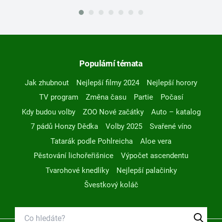
Populární témata
Jak zhubnout
Nejlepší filmy 2024
Nejlepší horory
TV program
Změna času
Partie
Počasí
Kdy budou volby
ZOO Nové začátky
Auto – katalog
7 pádů Honzy Dědka
Volby 2025
Svařené víno
Tatarák podle Pohlreicha
Aloe vera
Pěstování lichořeřišnice
Výpočet ascendentu
Tvarohové knedlíky
Nejlepší palačinky
Švestkový koláč