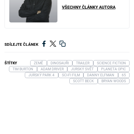
VŠECHNY ČLÁNKY AUTORA
SDÍLEJTE ČLÁNEK
ŠTÍTKY
ZEMĚ
DINOSAUŘI
TRAILER
SCIENCE FICTION
TIM BURTON
ADAM DRIVER
JURSKÝ SVĚT
PLANETA OPIC
JURSKÝ PARK 4
SCI-FI FILM
DANNY ELFMAN
65
SCOTT BECK
BRYAN WOODS