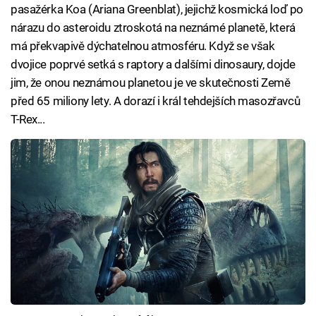
pasažérka Koa (Ariana Greenblat), jejichž kosmická loď po
nárazu do asteroidu ztroskotá na neznámé planetě, která
má překvapivě dýchatelnou atmosféru. Když se však
dvojice poprvé setká s raptory a dalšími dinosaury, dojde
jim, že onou neznámou planetou je ve skutečnosti Země
před 65 miliony lety. A dorazí i král tehdejších masozřavců
T-Rex...