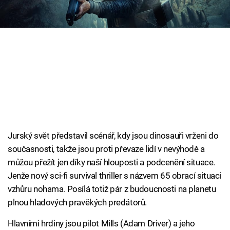
Cool Esport
Pořady
TV Program
Sledujte prima+
Přihlášení
Jurský svět představil scénář, kdy jsou dinosauři vrženi do
současnosti, takže jsou proti převaze lidí v nevýhodě a
Sledujte nás
můžou přežít jen díky naší hlouposti a podcenění situace.
Jenže nový sci-fi survival thriller s názvem 65 obrací situaci
vzhůru nohama. Posílá totiž pár z budoucnosti na planetu
plnou hladových pravěkých predátorů.
Hlavními hrdiny jsou pilot Mills (Adam Driver) a jeho