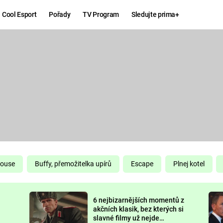
Cool Esport
Pořady
TV Program
Sledujte prima+
Hry
Zábava
MAFIA
ZÁBAVN
GALERI
GTA 6
NEJLEP
KINGDOM
KOMEDI
COME:
DELIVERANCE
CHUCK
House
Buffy, přemožitelka upírů
Escape
Plnej kotel
NORRIS
ESPORT
6 nejbizarnějších momentů z
DEADP
akčních klasik, bez kterých si
slavné filmy už nejde