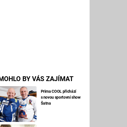
MOHLO BY VÁS ZAJÍMAT
Prima COOL přichází
s novou sportovní show
Šatna