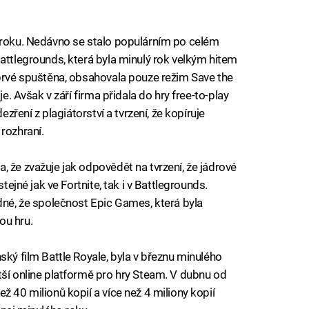
o roku. Nedávno se stalo populárním po celém
Battlegrounds, která byla minulý rok velkým hitem
oprvé spuštěna, obsahovala pouze režim Save the
je. Avšak v září firma přidala do hry free-to-play
ezření z plagiátorství a tvrzení, že kopíruje
rozhraní.
 že zvažuje jak odpovědět na tvrzení, že jádrové
stejné jak ve Fortnite, tak i v Battlegrounds.
odné, že společnost Epic Games, která byla
ou hru.
ský film Battle Royale, byla v březnu minulého
tší online platformě pro hry Steam. V dubnu od
ž 40 milionů kopií a více než 4 miliony kopií