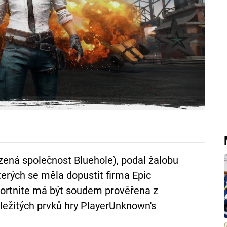
ená společnost Bluehole), podal žalobu
terých se měla dopustit firma Epic
 Fortnite má být soudem prověřena z
ležitých prvků hry PlayerUnknown's