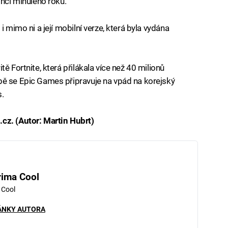
inci minulého roku.
i mimo ni a její mobilní verze, která byla vydána
ě Fortnite, která přilákala více než 40 milionů
bě se Epic Games připravuje na vpád na korejský
.
cz. (Autor: Martin Hubrt)
rima Cool
 Cool
ÁNKY AUTORA