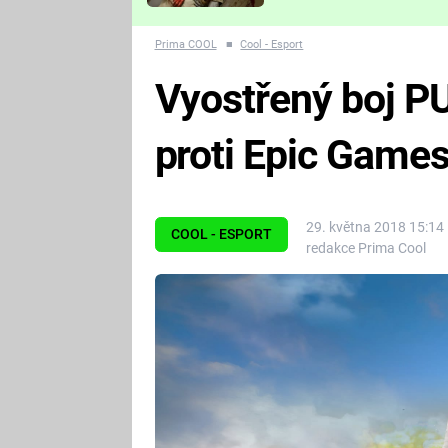
Které děsivé pecky vám
nejvíc zvednou tep?
Prima COOL
■
Cool - Esport
Vyostřený boj P
proti Epic Game
29. května 2018 15:14
COOL - ESPORT
redakce Prima Cool