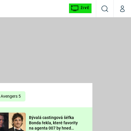
ŽIVĚ
Vyhledávání
Můj p
Prima+
É
CNN Prima NEWS
E
Prima FRESH
ŠÍ
Prima LIVING
E
Prima Ženy
Avengers 5
Prima LAJK
Bývalá castingová šéfka
OOL
Bonda řekla, které favority
Sledujte nás
na agenta 007 by hned