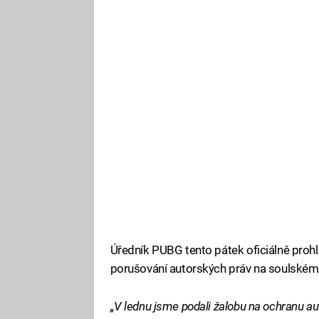
Úředník PUBG tento pátek oficiálně prohlá
porušování autorských práv na soulském
„V lednu jsme podali žalobu na ochranu au