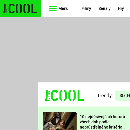
Menu
Filmy
Seriály
Hry
Seriály
Filmy
SIMPSONOVI
STAR WARS
HVĚZDNÁ
AVENGERS
BRÁNA
RYCHLE A
TEORIE
ZBĚSILE 10
Trendy:
VELKÉHO
Star
PREDÁTOR
TŘESKU
10 nejděsivějších hororů
FUTURAMA
všech dob podle
neprůstřelného kritéria.