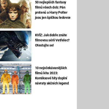
50 nejlepších fantasy
filmů všech dob: Pán
prstenů a Harry Potter
jsou jen špičkou ledovce
KVÍZ: Jak dobře znáte
filmovou sérii Vetřelec?
Otestujte se!
10 nejočekávanějších
filmů léta 2023:
Komiksové hity doplní
návraty akčních legend