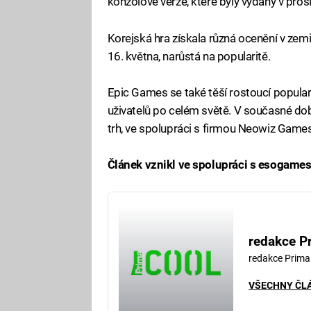
konzolové verze, které byly vydány v pros
Korejská hra získala různá ocenění v zemi 
16. května, narůstá na popularitě.
Epic Games se také těší rostoucí popularit
uživatelů po celém světě. V současné do
trh, ve spolupráci s firmou Neowiz Games
Článek vznikl ve spolupráci s esogames.
redakce P
redakce Prima
VŠECHNY ČL