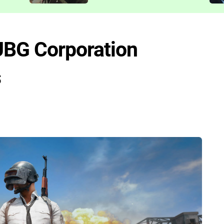
představit
UBG Corporation
s