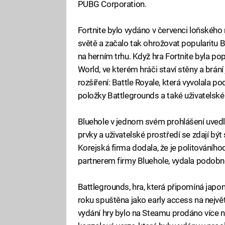
PUBG Corporation.
Fortnite bylo vydáno v červenci loňskéh
světě a začalo tak ohrožovat popularitu 
na herním trhu. Když hra Fortnite byla p
World, ve kterém hráči staví stěny a brání 
rozšíření: Battle Royale, která vyvolala pod
položky Battlegrounds a také uživatelské 
Bluehole v jednom svém prohlášení uvedla,
prvky a uživatelské prostředí se zdají být 
Korejská firma dodala, že je politováníh
partnerem firmy Bluehole, vydala podobn
Battlegrounds, hra, která připomíná japon
roku spuštěna jako early access na nejvě
vydání hry bylo na Steamu prodáno více ne