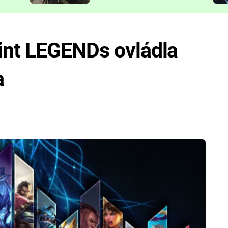
představit
int LEGENDs ovládla
a