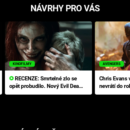
NÁVRHY PRO VÁS
KINOFILMY
AVENGERS
RECENZE: Smrtelné zlo se
Chris Evans v
opět probudilo. Nový Evil Dead
nevrátí do ro
přichází s neodolatelnou
Ameriky
hororovou nabídkou