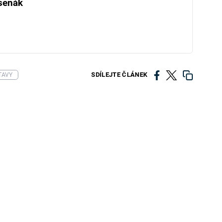
šenák
SDÍLEJTE ČLÁNEK
TAVY