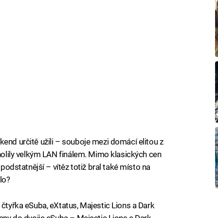
end určitě užili – souboje mezi domácí elitou z
cholily velkým LAN finálem. Mimo klasických cen
jpodstatnější – vítěz totiž bral také místo na
lo?
 čtyřka eSuba, eXtatus, Majestic Lions a Dark
leny do dvojic eSuba – Majestic Lions a Dark