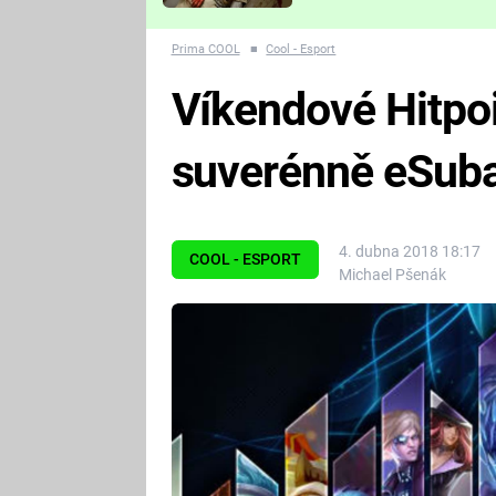
Které děsivé pecky vám
nejvíc zvednou tep?
Prima COOL
■
Cool - Esport
Víkendové Hitpo
suverénně eSub
4. dubna 2018 18:17
COOL - ESPORT
Michael Pšenák