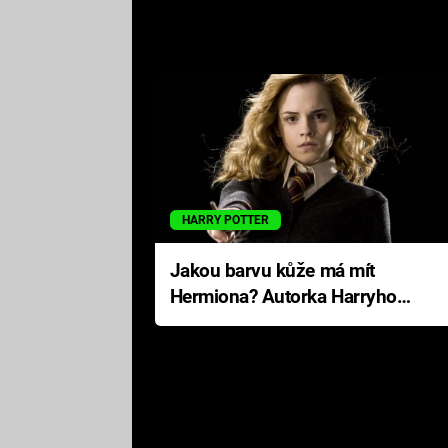
HARRY POTTER
Jakou barvu kůže má mít
Hermiona? Autorka Harryho
Pottera přišla s ráznou
odpovědí