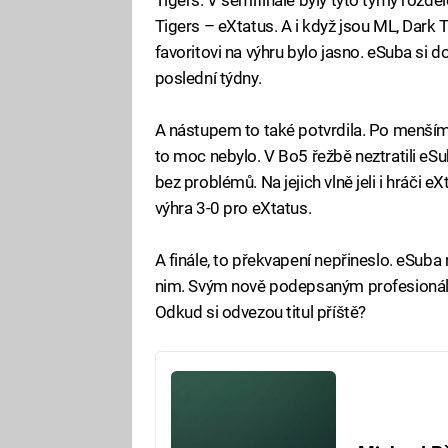
Tigers – eXtatus. A i když jsou ML, Dark T
favoritovi na výhru bylo jasno. eSuba si do
poslední týdny.
A nástupem to také potvrdila. Po menším
to moc nebylo. V Bo5 řežbě neztratili eSub
bez problémů. Na jejich vlně jeli i hráči e
výhra 3-0 pro eXtatus.
A finále, to překvapení nepřineslo. eSuba 
nim. Svým nově podepsaným profesionáln
Odkud si odvezou titul příště?