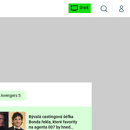
ŽIVĚ
Vyhledávání
Můj p
Prima+
É
CNN Prima NEWS
E
Prima FRESH
ŠÍ
Prima LIVING
E
Prima Ženy
Avengers 5
Prima LAJK
Bývalá castingová šéfka
OOL
Bonda řekla, které favority
Sledujte nás
na agenta 007 by hned