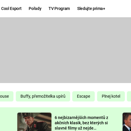
Cool Esport
Pořady
TV Program
Sledujte prima+
Hry
Zábava
MAFIA
ZÁBAVN
GALERI
GTA 6
NEJLEP
KINGDOM
KOMEDI
COME:
DELIVERANCE
CHUCK
House
Buffy, přemožitelka upírů
Escape
Plnej kotel
NORRIS
ESPORT
6 nejbizarnějších momentů z
DEADP
akčních klasik, bez kterých si
slavné filmy už nejde