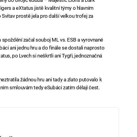
igers a eXtatus jistě kvalitní týmy o hlavním
 Svitav prostě jela pro další velkou trofej za
 spoždění začal souboj ML vs. ESB a vyrovnané
áci ani jednu hru a do finále se dostali naprosto
Xtatus, po Lvech si neškrtli ani Tygři, jednoznačná
neztratila žádnou hru ani tady a zlato putovalo k
ím smlouvám tedy eSubáci zatím dělají čest.