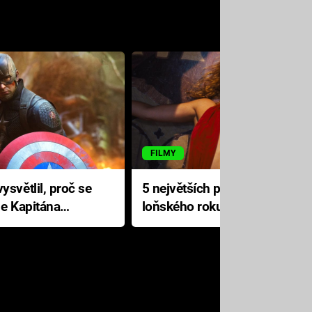
FILMY
ysvětlil, proč se
5 největších propadáků
le Kapitána
loňského roku: Disney na
jediné katastrofě prodělal 200
milionů dolarů