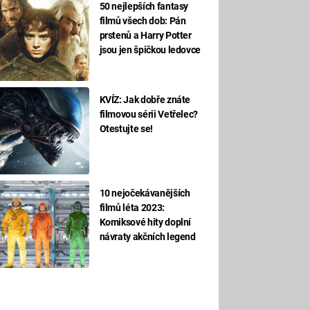
50 nejlepších fantasy
filmů všech dob: Pán
prstenů a Harry Potter
jsou jen špičkou ledovce
KVÍZ: Jak dobře znáte
filmovou sérii Vetřelec?
Otestujte se!
10 nejočekávanějších
filmů léta 2023:
Komiksové hity doplní
návraty akčních legend