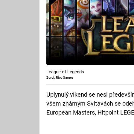
League of Legends
Zdroj: Riot Games
Uplynulý víkend se nesl předevš
všem známým Svitavách se odehrá
European Masters, Hitpoint LEG