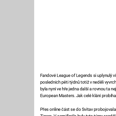
Fandové League of Legends si uplynulý vík
posledních pěti týdnů totiž v neděli vyvr
byla nyní ve hře jedna další a rovnou ta ne
European Masters. Jak celé klání probíha
Přes online část se do Svitav probojovala
Tigers. V semifinále byly tyto týmy rozdě