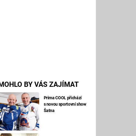
MOHLO BY VÁS ZAJÍMAT
Prima COOL přichází
s novou sportovní show
Šatna