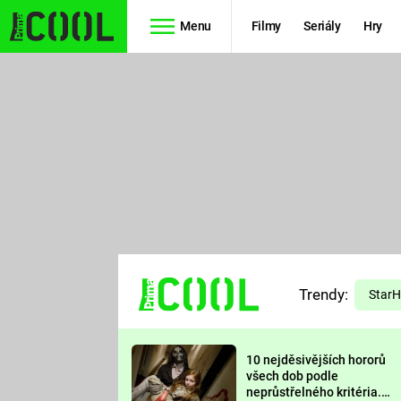
Menu
Filmy
Seriály
Hry
Seriály
Filmy
SIMPSONOVI
STAR WARS
HVĚZDNÁ
AVENGERS
BRÁNA
RYCHLE A
TEORIE
ZBĚSILE 10
Trendy:
VELKÉHO
Star
PREDÁTOR
TŘESKU
10 nejděsivějších hororů
FUTURAMA
všech dob podle
neprůstřelného kritéria.