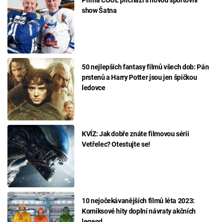
show Šatna
50 nejlepších fantasy filmů všech dob: Pán
prstenů a Harry Potter jsou jen špičkou
ledovce
KVÍZ: Jak dobře znáte filmovou sérii
Vetřelec? Otestujte se!
10 nejočekávanějších filmů léta 2023:
Komiksové hity doplní návraty akčních
legend