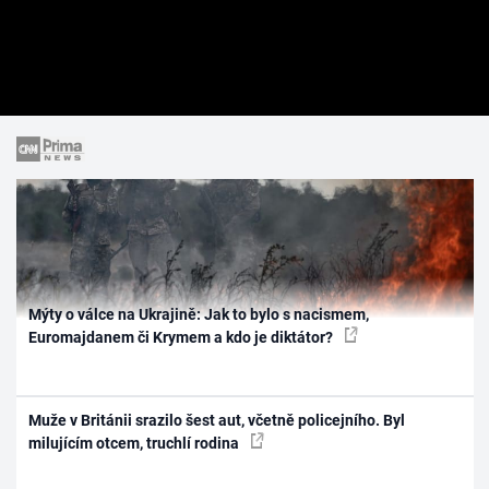
Mýty o válce na Ukrajině: Jak to bylo s nacismem,
Euromajdanem či Krymem a kdo je diktátor?
Muže v Británii srazilo šest aut, včetně policejního. Byl
milujícím otcem, truchlí rodina