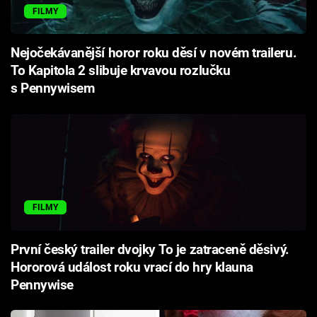
FILMY
Nejočekávanější horor roku děsí v novém traileru.
To Kapitola 2 slibuje krvavou rozlučku
s Pennywisem
FILMY
První český trailer dvojky To je zatraceně děsivý.
Hororová událost roku vrací do hry klauna
Pennywise