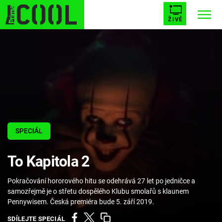
ŽIVĚ
STARHOUSE
BUFFY, PŘEMOŽITELKA UPÍRŮ
Trendy:
ESCAPE
PLNEJ KOTEL
AVENGERS 5
SPECIÁL
Témata
To Kapitola 2
Filmy
Pokračování hororového hitu se odehrává 27 let po jedničce a
Seriály
samozřejmě je o střetu dospělého Klubu smolařů s klaunem
Pennywisem. Česká premiéra bude 5. září 2019.
Hry
SDÍLEJTE SPECIÁL