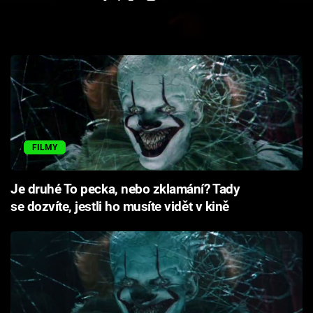
Cool Esport
Pořady
TV Program
Sledujte prima+
FILMY
Přihlášení
Je druhé To pecka, nebo zklamání? Tady
se dozvíte, jestli ho musíte vidět v kině
Sledujte nás