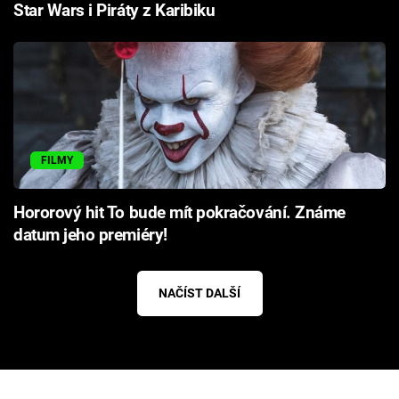
Star Wars i Piráty z Karibiku
FILMY
Hororový hit To bude mít pokračování. Známe
datum jeho premiéry!
NAČÍST DALŠÍ