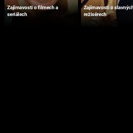
Zajímavosti o filmech a
Zajímavosti o slavnýc
seriálech
režisérech