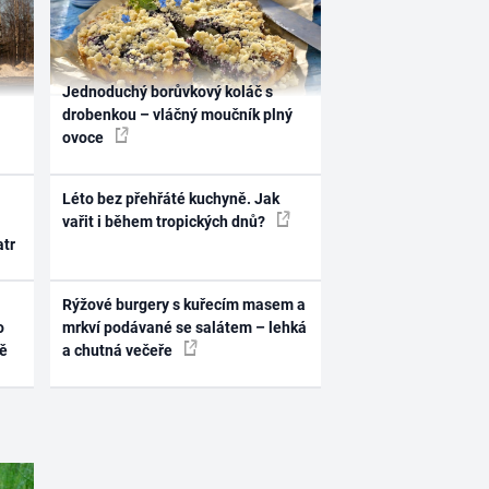
Jednoduchý borůvkový koláč s
drobenkou – vláčný moučník plný
ovoce
Léto bez přehřáté kuchyně. Jak
vařit i během tropických dnů?
atr
Rýžové burgery s kuřecím masem a
o
mrkví podávané se salátem – lehká
ně
a chutná večeře