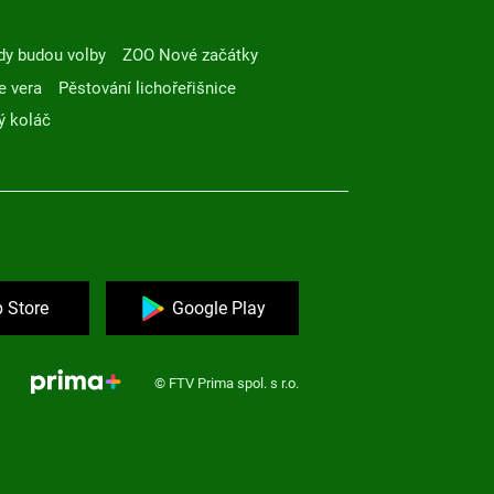
dy budou volby
ZOO Nové začátky
e vera
Pěstování lichořeřišnice
ý koláč
 Store
Google Play
© FTV Prima spol. s r.o.