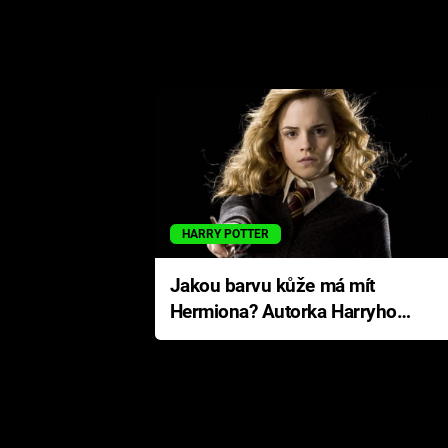
HARRY POTTER
Jakou barvu kůže má mít
Hermiona? Autorka Harryho
Pottera přišla s ráznou
odpovědí