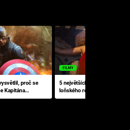
FILMY
ysvětlil, proč se
5 největších propadáků
le Kapitána
loňského roku: Disney na
jediné katastrofě prodělal 200
milionů dolarů