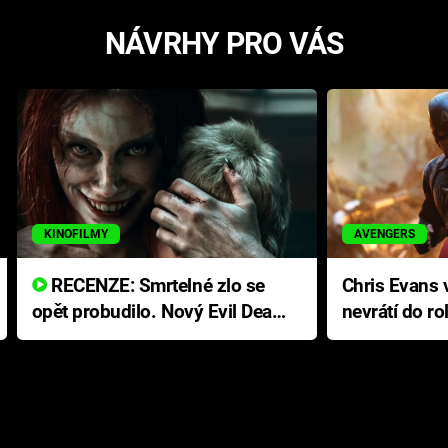
NÁVRHY PRO VÁS
KINOFILMY
AVENGERS
RECENZE: Smrtelné zlo se
Chris Evans v
opět probudilo. Nový Evil Dead
nevrátí do ro
přichází s neodolatelnou
Ameriky
hororovou nabídkou