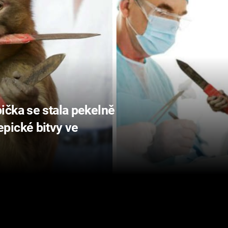
ička se stala pekelně
pické bitvy ve