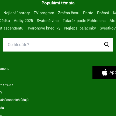
Populární témata
Nejlepší horory
TV program
Změna času
Partie
Počasí
K
Dědka
Volby 2025
Svařené víno
Tatarák podle Pohlreicha
Alo
t ascendentu
Tvarohové knedlíky
Nejlepší palačinky
Švestkov
ement
App
y a výzvy
ty
vání osobních údajů
ěda
ce