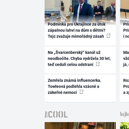
Podmínka pro Ukrajince za útok
Pri
zápalnou lahví na dům s dětmi?
Pri
Tejc zvažuje mimořádný zásah
i n
Na „Švarcenberský“ kanál už
Ma
neodbočíte. Chyba vydržela 30 let,
vž
teď ceduli celou odstraní
já,
Zemřela známá influencerka.
Ro
Towleová podlehla vzácné a
Pr
zákeřné nemoci
a 