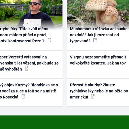
rtyho frky: Táta kvůli mému
Muchomůrku růžovku ani sucho
oru málem přišel o práci,
nezdolá! Jak ji rozeznat od
práví kontroverzní Řezník
tygrované?
per Vercetti vyfasoval na
V srpnu nezapomeňte přesadit
vensku 5 let vězení, pak bude ze
velkokvěté kosatce. Jak na to?
mě vyhoštěn
vý objev Kazmy? Blondýnka se s
Přerostlé okurky? Zkuste
 vodí za ruce a fotí se na místě
rychlokvašky nebo je naložte po
ko Rosecká
americku!