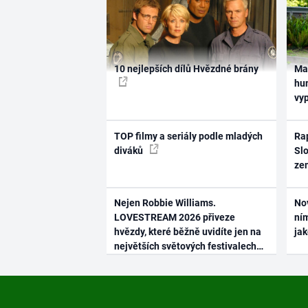
10 nejlepších dílů Hvězdné brány
Ma
hum
vy
TOP filmy a seriály podle mladých
Rap
diváků
Slo
ze
Nejen Robbie Williams.
No
LOVESTREAM 2026 přiveze
ním
hvězdy, které běžně uvidíte jen na
ja
největších světových festivalech