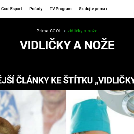
Cool Esport
Pořady
TV Program
Sledujte prima+
Prima COOL
vidličky a nože
Hry
Zábava
VIDLIČKY A NOŽE
MAFIA
ZÁBAVN
GALERI
GTA 6
NEJLEP
JŠÍ ČLÁNKY KE ŠTÍTKU „VIDLIČKY
KINGDOM
KOMEDI
COME:
DELIVERANCE
CHUCK
NORRIS
ESPORT
DEADP