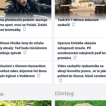
ma představila podzim: startuje
Tank KV-1 Němce dokonale
ma sport, vrací se Polabí, Zrádci
zaskočil
ové kriminálky
thiase Hložka ženy do vztahu
Operace Entebbe ukázala
dy uhnaly: Teď budu iniciátorem
schopnosti Izraele. Při
 slibuje zpěvák
osvobozování rukojmích padl br
premiéra
zloučení s Glenem Hansardem:
Video zachytilo výzkumníka na
outěná rakev, dojemná řeč Bona
okraji lávového jezera. Je to jak
zpěv Irglové s Vedderem
pohled do Slunce, hlásil vzruše