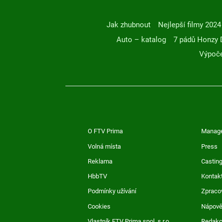
Jak zhubnout
Nejlepší filmy 2024
Auto – katalog
7 pádů Honzy 
Výpoče
O FTV Prima
Manag
Volná místa
Press
Reklama
Casting
HbbTV
Kontak
Podmínky užívání
Zpraco
Cookies
Nápov
Vlastník FTV Prima spol. s r.o.
Redak