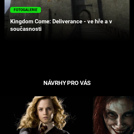
Cool Esport
FOTOGALERIE
Pořady
Kingdom Come: Deliverance - ve hře a v
současnosti
TV Program
Sledujte prima+
Přihlášení
NÁVRHY PRO VÁS
Sledujte nás