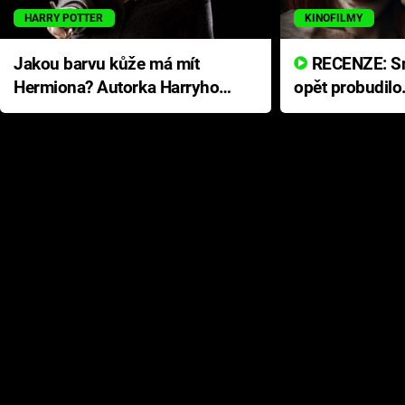
HARRY POTTER
KINOFILMY
Jakou barvu kůže má mít
RECENZE: Smrtelné zlo se
Hermiona? Autorka Harryho
opět probudilo
Pottera přišla s ráznou
přichází s neo
odpovědí
hororovou nab