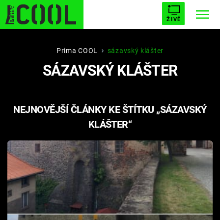
ŽIVĚ
STARHOUSE
BUFFY, PŘEMOŽITELKA UPÍRŮ
Trendy:
Prima COOL
sázavský klášter
SÁZAVSKÝ KLÁŠTER
ESCAPE
PLNEJ KOTEL
AVENGERS 5
NEJNOVĚJŠÍ ČLÁNKY KE ŠTÍTKU „SÁZAVSKÝ
KLÁŠTER“
Témata
Filmy
Seriály
Hry