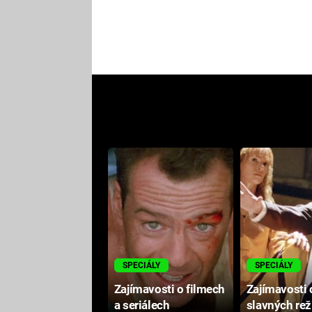
SPECIÁLY
SPECIÁLY
Zajímavosti o filmech
Zajímavosti 
a seriálech
slavných rež