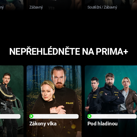
sný
Zábavný
Soutěžní / Zábavný
NEPŘEHLÉDNĚTE NA PRIMA+
PŘEHRÁT
PŘEHRÁT
Zákony vlka
Pod hladinou