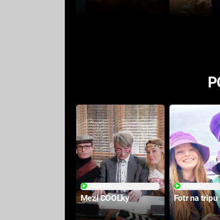
P
PŘEHRÁT
PŘEHRÁT
Mezi COOLky
Fotr na tripu