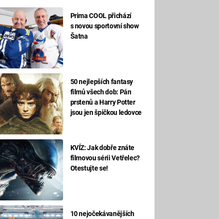
Prima COOL přichází
s novou sportovní show
Šatna
50 nejlepších fantasy
filmů všech dob: Pán
prstenů a Harry Potter
jsou jen špičkou ledovce
KVÍZ: Jak dobře znáte
filmovou sérii Vetřelec?
Otestujte se!
10 nejočekávanějších