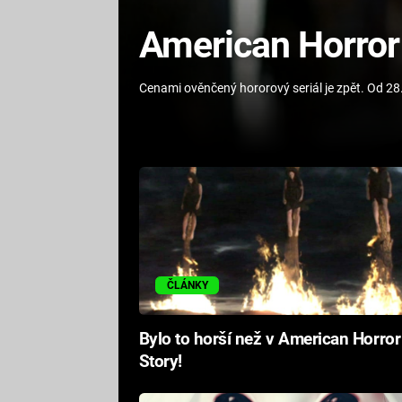
American Horror
Cenami ověnčený hororový seriál je zpět. Od 2
ČLÁNKY
Bylo to horší než v American Horror
Story!