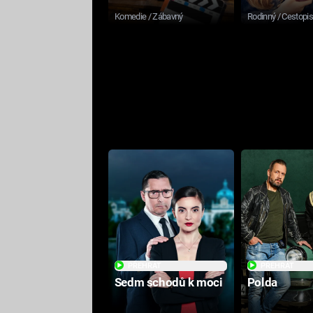
Komedie / Zábavný
Rodinný / Cestopi
PŘEHRÁT
PŘEHRÁT
Sedm schodů k moci
Polda