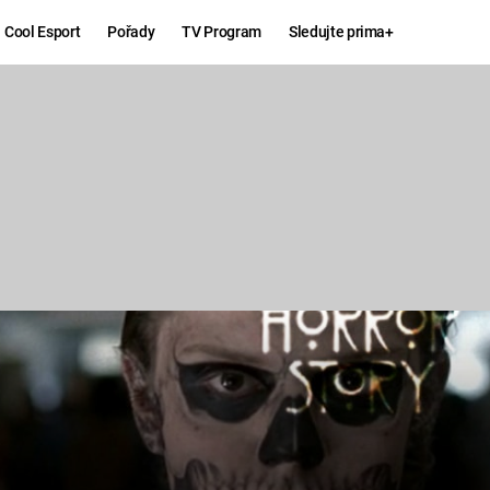
Cool Esport
Pořady
TV Program
Sledujte prima+
Hry
Zábava
MAFIA
ZÁBAVN
GALERI
GTA 6
NEJLEP
KINGDOM
KOMEDI
COME:
DELIVERANCE
CHUCK
NORRIS
ESPORT
DEADP