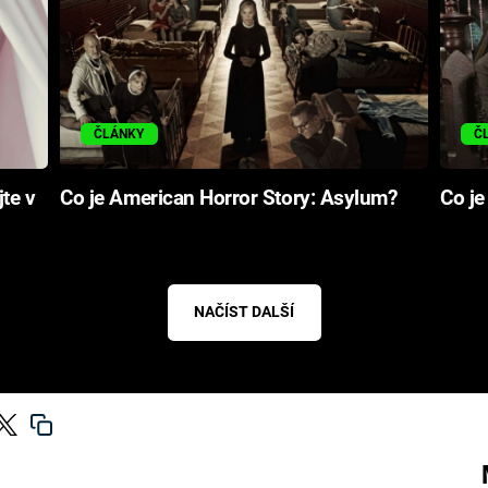
ČLÁNKY
Č
jte v
Co je American Horror Story: Asylum?
Co je
NAČÍST DALŠÍ