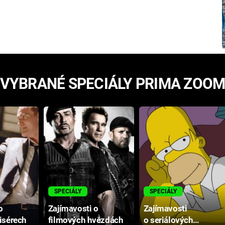
VYBRANÉ SPECIÁLY PRIMA ZOO
SPECIÁLY
SPECIÁLY
o
Zajímavosti o
Zajímavosti
isérech
filmových hvězdách
o seriálových