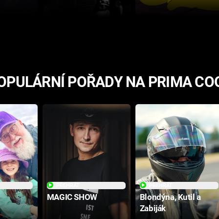
postavách
OPULÁRNÍ POŘADY NA PRIMA CO
PŘEHRÁT
PŘEHRÁT
MAGIC SHOW
Blondýna, Kutil a
Zabiják