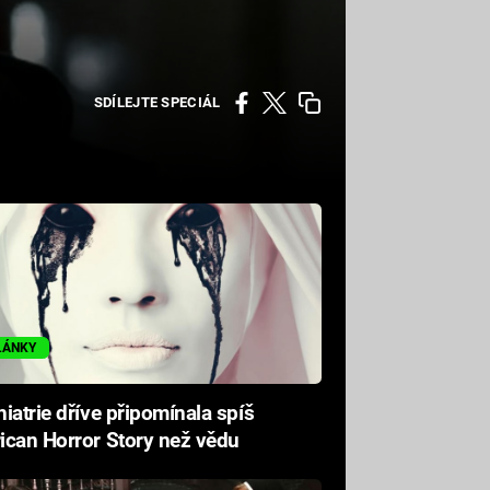
SDÍLEJTE SPECIÁL
LÁNKY
iatrie dříve připomínala spíš
can Horror Story než vědu