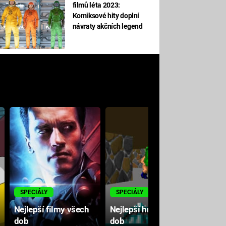
filmů léta 2023:
Komiksové hity doplní
návraty akčních legend
M
SPECIÁLY
SPECIÁLY
Nejlepší filmy všech
Nejlepší hry všech
dob
dob