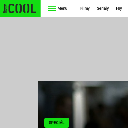
Menu
Filmy
Seriály
Hry
Seriály
Filmy
SIMPSONOVI
STAR WARS
HVĚZDNÁ
AVENGERS
BRÁNA
RYCHLE A
TEORIE
ZBĚSILE 10
VELKÉHO
PREDÁTOR
TŘESKU
FUTURAMA
SPECIÁL