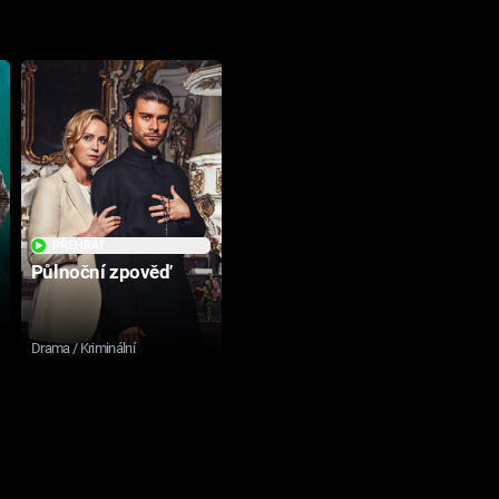
PŘEHRÁT
Půlnoční zpověď
Drama / Kriminální