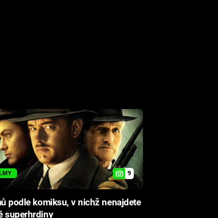
9
ILMY
mů podle komiksu, v nichž nenajdete
é superhrdiny