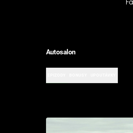
Fa
Autosalon
EPIZODY
BONUSY
UPOUTÁVKY