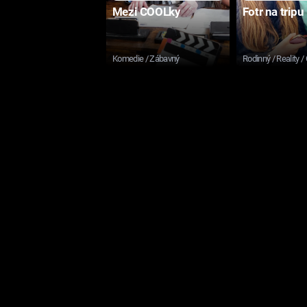
Mezi COOLky
Fotr na tripu
Komedie / Zábavný
Rodinný / Reality /