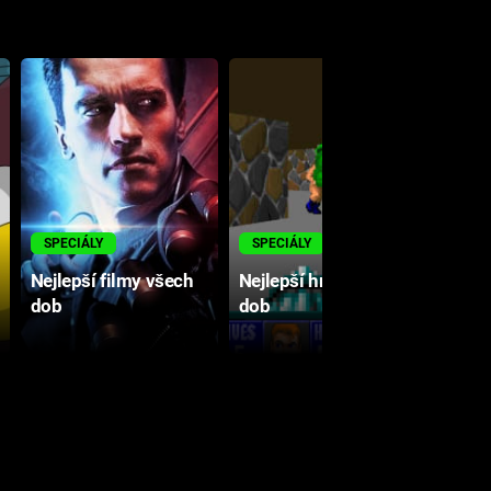
M
SPECIÁLY
SPECIÁLY
Nejlepší filmy všech
Nejlepší hry všech
dob
dob