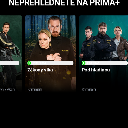
NEPŘEHLÉDNĚTE NA PRIMA+
PŘEHRÁT
PŘEHRÁT
Zákony vlka
Pod hladinou
ivní / Akční
Kriminální
Kriminální