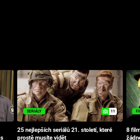
11
SERIÁLY
F
25 nejlepších seriálů 21. století, které
8 fil
 s
prostě musíte vidět
žádn