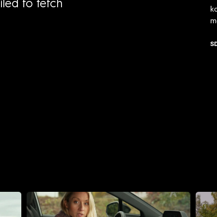
iled to fetch
k
m
S