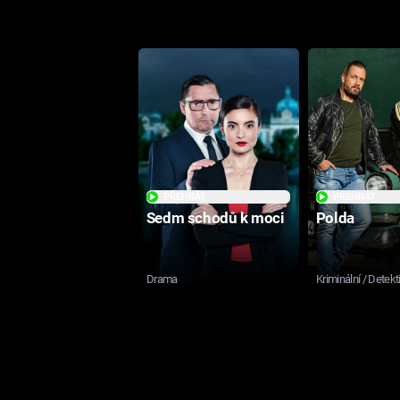
PŘEHRÁT
PŘEHRÁT
Sedm schodů k moci
Polda
Drama
Kriminální / Detekt