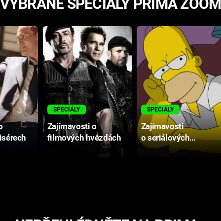
VYBRANÉ SPECIÁLY PRIMA ZOO
SPECIÁLY
SPECIÁLY
o
Zajímavosti o
Zajímavosti
isérech
filmových hvězdách
o seriálových
postavách