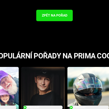
ZPĚT NA POŘAD
OPULÁRNÍ POŘADY NA PRIMA CO
PŘEHRÁT
PŘEHRÁT