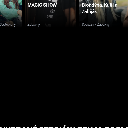
MAGIC SHOW
Blondýna, Kutil a
Zabiják
 Cestopisný
Zábavný
Soutěžní / Zábavný