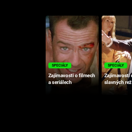
SPECIÁLY
SPECIÁLY
Zajímavosti o filmech
Zajímavosti 
a seriálech
slavných rež