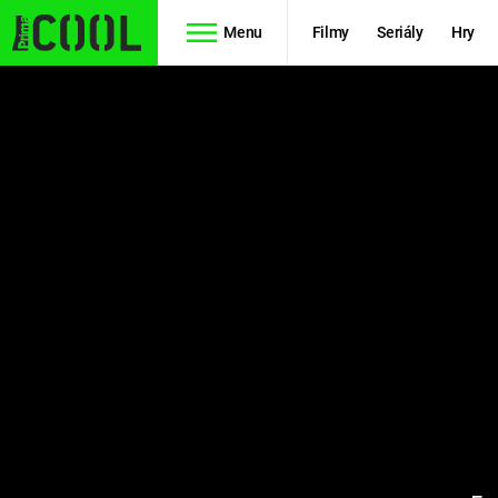
Menu
Filmy
Seriály
Hry
Seriály
Filmy
SIMPSONOVI
STAR WARS
HVĚZDNÁ
AVENGERS
BRÁNA
RYCHLE A
TEORIE
ZBĚSILE 10
VELKÉHO
PREDÁTOR
TŘESKU
FUTURAMA