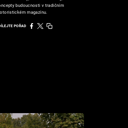
oncepty budoucnosti v tradičním
otoristickém magazínu.
DÍLEJTE POŘAD