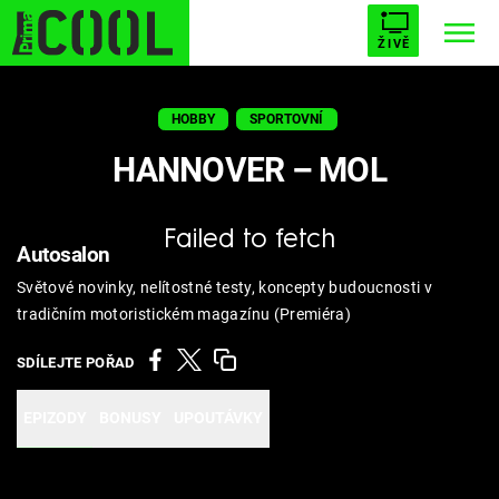
ŽIVĚ
STARHOUSE
BUFFY, PŘEMOŽITELKA UPÍRŮ
Trendy:
HOBBY
SPORTOVNÍ
ESCAPE
PLNEJ KOTEL
AVENGERS 5
HANNOVER – MOL
Failed to fetch
Autosalon
Světové novinky, nelítostné testy, koncepty budoucnosti v
Témata
tradičním motoristickém magazínu (Premiéra)
Filmy
SDÍLEJTE POŘAD
Seriály
EPIZODY
BONUSY
UPOUTÁVKY
Hry