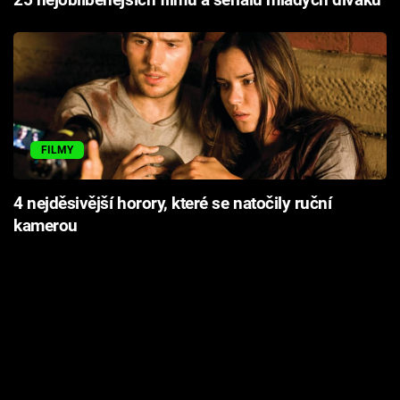
25 nejoblíbenějších filmů a seriálů mladých diváků
FILMY
4 nejděsivější horory, které se natočily ruční
kamerou