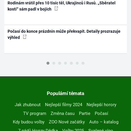
Rodinám vrátil přes 10 tisíc těl, Ukrajinců i Rusů. „Sběratel
kostí“ sám padl v bojích
Počasí do konce prázdnin může překvapit. Detaily prozrazuje
výhled
Populární témata
Jak zhubnout
Nejlepší filmy 2024
Nejlepší horory
TV program
Změna času
Partie
Počasí
Kdy budou volby
ZOO Nové začátky
Auto – katalog
7 pádů Honzy Dědka
Volby 2025
Svařené víno