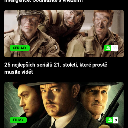
11
SERIÁLY
25 nejlepších seriálů 21. století, které prostě
musíte vidět
9
FILMY