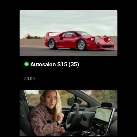
Cool Esport
Pořady
TV Program
Sledujte prima+
Autosalon S15 (35)
Přihlášení
50:09
Sledujte nás