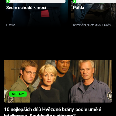
PŘEHRÁT
PŘEHRÁT
Sedm schodů k moci
Polda
Drama
Kriminální / Detektivní / Akční
SERIÁLY
10 nejlepších dílů Hvězdné brány podle umělé
inteligence. Souhlasíte s vítězem?