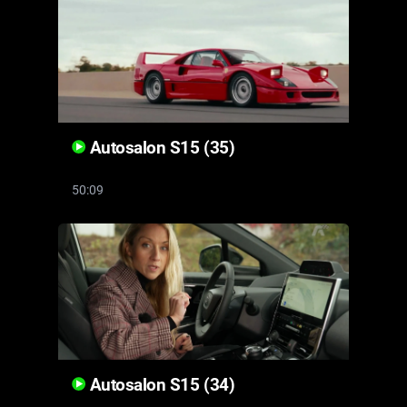
Cool Esport
Pořady
TV Program
Autosalon S15 (35)
Sledujte prima+
50:09
Přihlášení
Sledujte nás
Autosalon S15 (34)