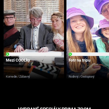
PŘEHRÁT
PŘEHRÁT
Mezi COOLky
Fotr na tripu
Komedie / Zábavný
Rodinný / Cestopisný