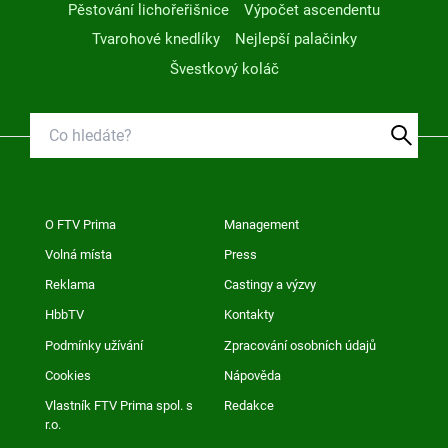
Pěstování lichořeřišnice
Výpočet ascendentu
Tvarohové knedlíky
Nejlepší palačinky
Švestkový koláč
O FTV Prima
Management
Volná místa
Press
Reklama
Castingy a výzvy
HbbTV
Kontakty
Podmínky užívání
Zpracování osobních údajů
Cookies
Nápověda
Vlastník FTV Prima spol. s
Redakce
r.o.