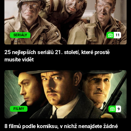
11
SERIÁLY
25 nejlepších seriálů 21. století, které prostě
musíte vidět
9
FILMY
8 filmů podle komiksu, v nichž nenajdete žádné