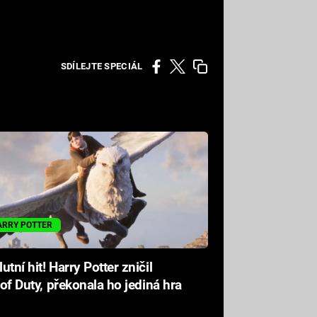
SDÍLEJTE SPECIÁL
ARRY POTTER
utní hit! Harry Potter zničil
l of Duty, překonala ho jediná hra