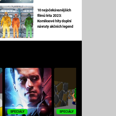
10 nejočekávanějších
filmů léta 2023:
Komiksové hity doplní
návraty akčních legend
M
SPECIÁLY
SPECIÁLY