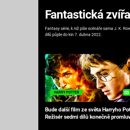
Fantastická zvířa
Fantasy série, k níž píše scénáře sama J. K. Rowl
dílů půjde do kin 7. dubna 2022.
HARRY POTTER
Bude další film ze světa Harryho Po
Režisér sedmi dílů konečně promluv