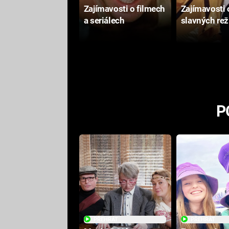
Zajímavosti o filmech
Zajímavosti 
a seriálech
slavných rež
P
PŘEHRÁT
PŘEHRÁT