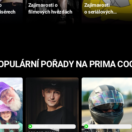
o
Zajímavosti o
Zajímavosti
isérech
filmových hvězdách
o seriálových
postavách
OPULÁRNÍ POŘADY NA PRIMA CO
PŘEHRÁT
PŘEHRÁT