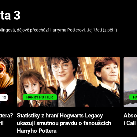
ta 3
ingová, dějově předchází Harrymu Potterovi. Její třetí (z pěti!)
12
HARRY POTTER
H
ttera?
Statistiky z hraní Hogwarts Legacy
Absol
il
ukazují smutnou pravdu o fanoušcích
i Cal
Harryho Pottera