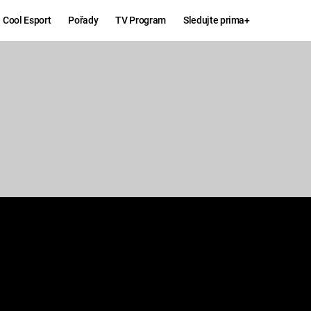
Cool Esport
Pořady
TV Program
Sledujte prima+
Hry
Zábava
MAFIA
ZÁBAVN
GALERI
GTA 6
NEJLEP
KINGDOM
KOMEDI
COME:
DELIVERANCE
CHUCK
NORRIS
ESPORT
DEADP