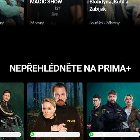
MAGIC SHOW
Blondýna, Kutil a
Zabiják
sný
Zábavný
Soutěžní / Zábavný
NEPŘEHLÉDNĚTE NA PRIMA+
PŘEHRÁT
PŘEHRÁT