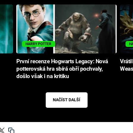
HARRY POTTER
H
První recenze Hogwarts Legacy: Nová
Vráti
potterovská hra sbírá obří pochvaly,
Weas
došlo však i na kritiku
NAČÍST DALŠÍ