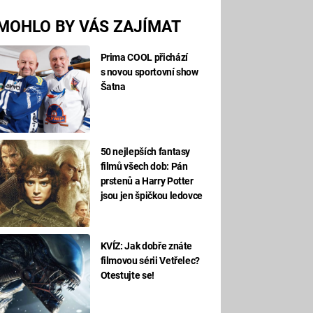
MOHLO BY VÁS ZAJÍMAT
Prima COOL přichází
s novou sportovní show
Šatna
50 nejlepších fantasy
filmů všech dob: Pán
prstenů a Harry Potter
jsou jen špičkou ledovce
KVÍZ: Jak dobře znáte
filmovou sérii Vetřelec?
Otestujte se!