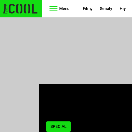
Menu
Filmy
Seriály
Hry
Seriály
Filmy
SIMPSONOVI
STAR WARS
HVĚZDNÁ
AVENGERS
BRÁNA
RYCHLE A
TEORIE
ZBĚSILE 10
VELKÉHO
PREDÁTOR
TŘESKU
FUTURAMA
SPECIÁL