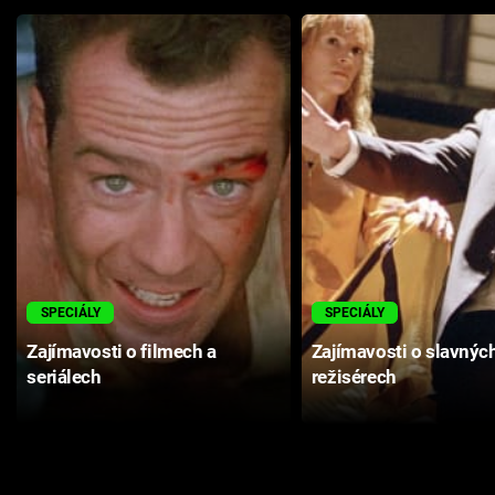
SPECIÁLY
SPECIÁLY
Zajímavosti o filmech a
Zajímavosti o slavnýc
seriálech
režisérech