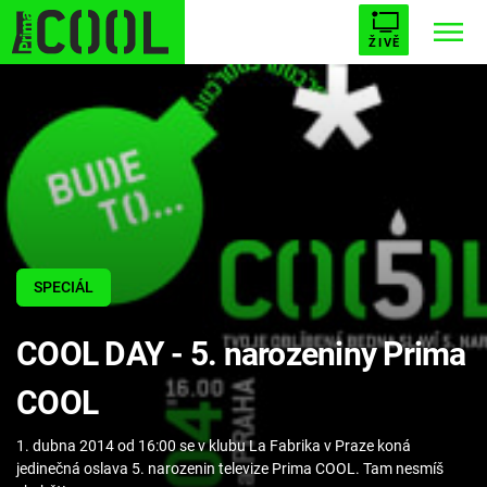
ŽIVĚ
STARHOUSE
BUFFY, PŘEMOŽITELKA UPÍRŮ
Trendy:
ESCAPE
PLNEJ KOTEL
AVENGERS 5
SPECIÁL
Témata
COOL DAY - 5. narozeniny Prima
Filmy
COOL
Seriály
1. dubna 2014 od 16:00 se v klubu La Fabrika v Praze koná
Hry
jedinečná oslava 5. narozenin televize Prima COOL. Tam nesmíš