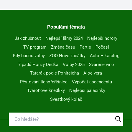
Populární témata
Jak zhubnout
Nejlepší filmy 2024
Nejlepší horory
TV program
Změna času
Partie
Počasí
Kdy budou volby
ZOO Nové začátky
Auto – katalog
7 pádů Honzy Dědka
Volby 2025
Svařené víno
Tatarák podle Pohlreicha
Aloe vera
Pěstování lichořeřišnice
Výpočet ascendentu
Tvarohové knedlíky
Nejlepší palačinky
Švestkový koláč