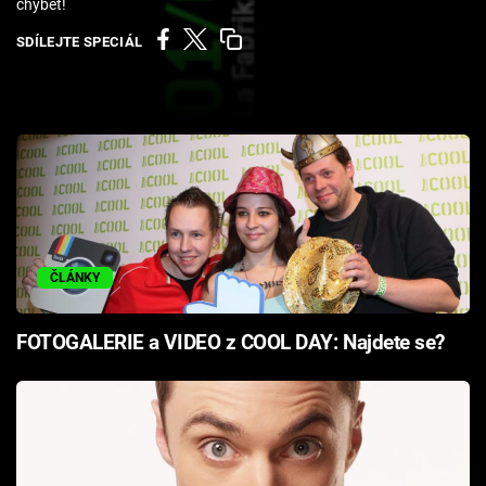
chybět!
Cool Esport
SDÍLEJTE SPECIÁL
Pořady
TV Program
Sledujte prima+
Přihlášení
ČLÁNKY
Sledujte nás
FOTOGALERIE a VIDEO z COOL DAY: Najdete se?