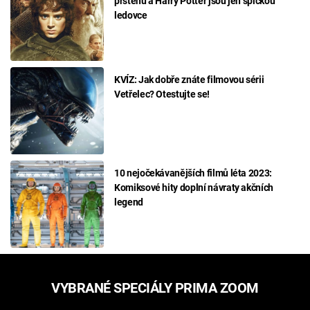
prstenů a Harry Potter jsou jen špičkou
ledovce
KVÍZ: Jak dobře znáte filmovou sérii
Vetřelec? Otestujte se!
10 nejočekávanějších filmů léta 2023:
Komiksové hity doplní návraty akčních
legend
VYBRANÉ SPECIÁLY PRIMA ZOOM