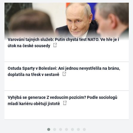
Varování tajných služeb: Putin chystá test NATO. Ve hře je i
útok na české sousedy
Ostuda Sparty v Boleslavi: Ani jednou nevystřelila na bránu,
doplatila na třesk v sestavě
Vyhýbá se generace Z vedoucím pozicím? Podle sociologů
mladí kariéru obětují jistotě