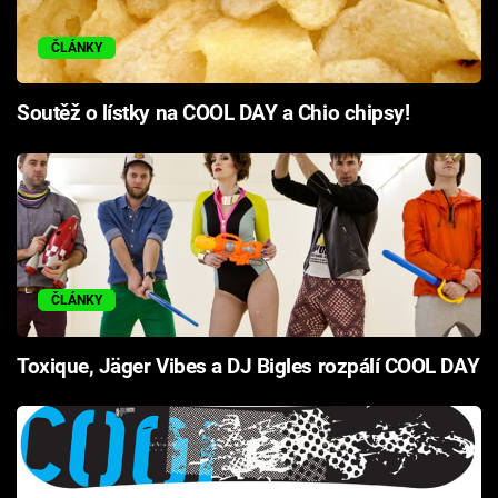
ČLÁNKY
Soutěž o lístky na COOL DAY a Chio chipsy!
ČLÁNKY
Toxique, Jäger Vibes a DJ Bigles rozpálí COOL DAY