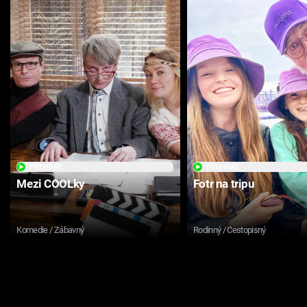
PŘEHRÁT
PŘEHRÁT
Mezi COOLky
Fotr na tripu
Komedie / Zábavný
Rodinný / Cestopisný