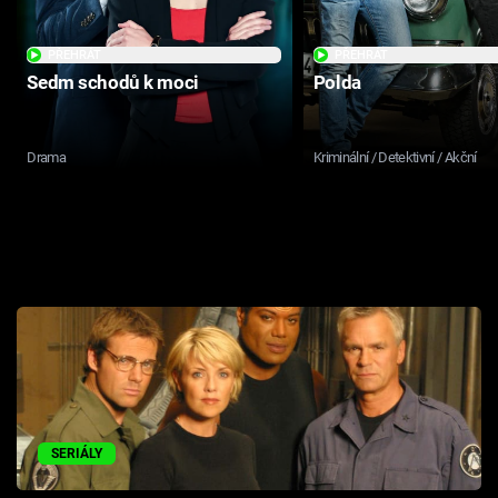
PŘEHRÁT
PŘEHRÁT
Sedm schodů k moci
Polda
Drama
Kriminální / Detektivní / Akční
SERIÁLY