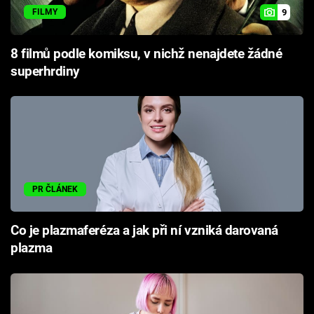
9
FILMY
8 filmů podle komiksu, v nichž nenajdete žádné
superhrdiny
PR ČLÁNEK
Co je plazmaferéza a jak při ní vzniká darovaná
plazma