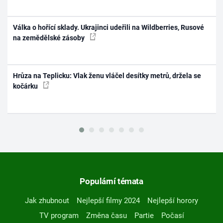
Válka o hořící sklady. Ukrajinci udeřili na Wildberries, Rusové
na zemědělské zásoby
Hrůza na Teplicku: Vlak ženu vláčel desítky metrů, držela se
kočárku
Populární témata
Jak zhubnout
Nejlepší filmy 2024
Nejlepší horory
TV program
Změna času
Partie
Počasí