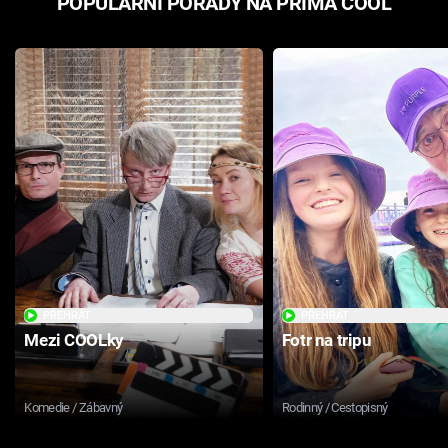
POPULÁRNÍ POŘADY NA PRIMA COOL
PŘEHRÁT
PŘEHRÁT
Mezi COOLky
Fotr na tripu
Komedie / Zábavný
Rodinný / Cestopisný