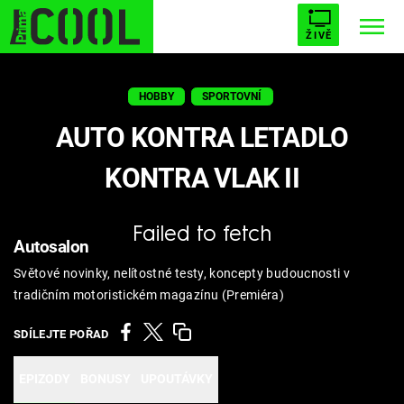
ŽIVĚ
STARHOUSE
BUFFY, PŘEMOŽITELKA UPÍRŮ
Trendy:
HOBBY
SPORTOVNÍ
ESCAPE
PLNEJ KOTEL
AVENGERS 5
AUTO KONTRA LETADLO
KONTRA VLAK II
Failed to fetch
Témata
Autosalon
Světové novinky, nelítostné testy, koncepty budoucnosti v
Filmy
tradičním motoristickém magazínu (Premiéra)
Seriály
SDÍLEJTE POŘAD
Hry
EPIZODY
BONUSY
UPOUTÁVKY