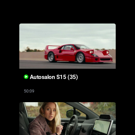
Cool Esport
Pořady
TV Program
Sledujte prima+
Přihlášení
Autosalon S15 (35)
50:09
Sledujte nás