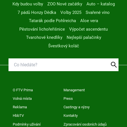
Kdy budou volby
ZOO Nové začátky
Auto – katalog
7 pádů Honzy Dědka
Volby 2025
Svařené víno
Tatarák podle Pohlreicha
Aloe vera
Pěstování lichořeřišnice
Výpočet ascendentu
Tvarohové knedlíky
Nejlepší palačinky
Švestkový koláč
O FTV Prima
Management
Volná místa
Press
Reklama
Castingy a výzvy
HbbTV
Kontakty
Podmínky užívání
Zpracování osobních údajů