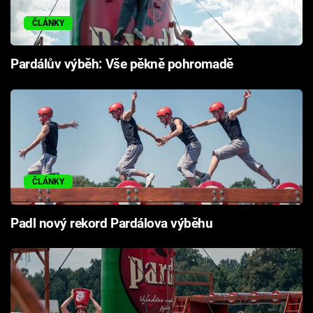
ČLÁNKY
Pardálův výběh: Vše pěkně pohromadě
ČLÁNKY
Padl nový rekord Pardálova výběhu