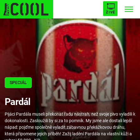
ŽIVĚ
STARHOUSE
BUFFY, PŘEMOŽITELKA UPÍRŮ
Trendy:
ESCAPE
PLNEJ KOTEL
AVENGERS 5
SPECIÁL
Témata
Pardál
Filmy
Pijáci Pardála museli překonat řadu nástrah, než svoje pivo vyladili k
Seriály
dokonalosti. Zasloužili by si za to pomník. My jsme ale dostali lepší
nápad: pojďme společně vyladit zábavnou překážkovou dráhu,
Hry
která připomene jejich příběh! Zažij ladění Pardála na vlastní kůži a