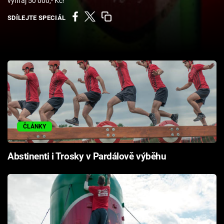
vyhraj 50 000,- Kč!
Cool Esport
SDÍLEJTE SPECIÁL
Pořady
TV Program
Sledujte prima+
Přihlášení
ČLÁNKY
Sledujte nás
Abstinenti i Trosky v Pardálově výběhu