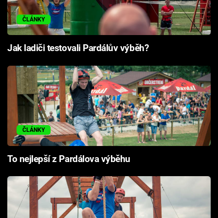
ČLÁNKY
Jak ladiči testovali Pardálův výběh?
ČLÁNKY
To nejlepší z Pardálova výběhu