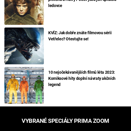
ledovce
KVÍZ: Jak dobře znáte filmovou sérii
Vetřelec? Otestujte se!
10 nejočekávanějších filmů léta 2023:
Komiksové hity doplní návraty akčních
legend
VYBRANÉ SPECIÁLY PRIMA ZOOM