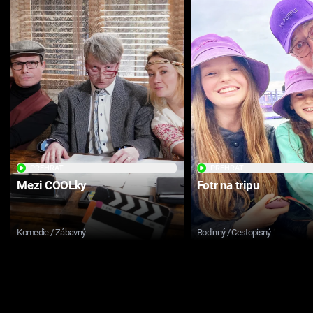
PŘEHRÁT
PŘEHRÁT
Mezi COOLky
Fotr na tripu
Komedie / Zábavný
Rodinný / Cestopisný