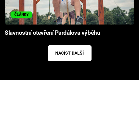
ČLÁNKY
Slavnostní otevření Pardálova výběhu
NAČÍST DALŠÍ