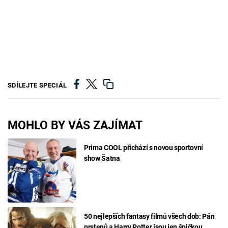
SDÍLEJTE SPECIÁL
MOHLO BY VÁS ZAJÍMAT
Prima COOL přichází s novou sportovní
show Šatna
50 nejlepších fantasy filmů všech dob: Pán
prstenů a Harry Potter jsou jen špičkou