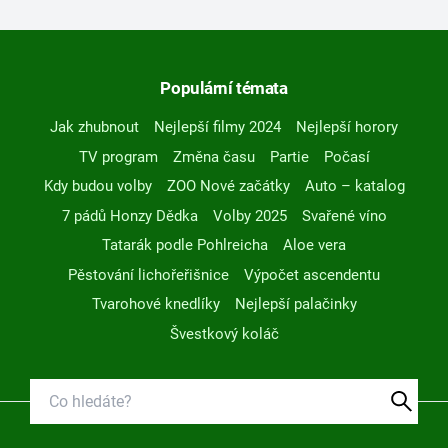
Populární témata
Jak zhubnout
Nejlepší filmy 2024
Nejlepší horory
TV program
Změna času
Partie
Počasí
Kdy budou volby
ZOO Nové začátky
Auto – katalog
7 pádů Honzy Dědka
Volby 2025
Svařené víno
Tatarák podle Pohlreicha
Aloe vera
Pěstování lichořeřišnice
Výpočet ascendentu
Tvarohové knedlíky
Nejlepší palačinky
Švestkový koláč