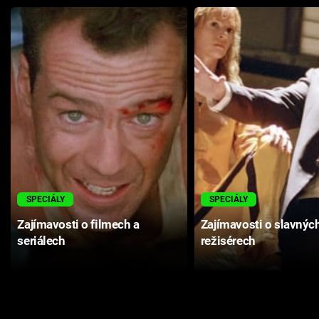
SPECIÁLY
SPECIÁLY
Zajímavosti o filmech a
Zajímavosti o slavnýc
seriálech
režisérech