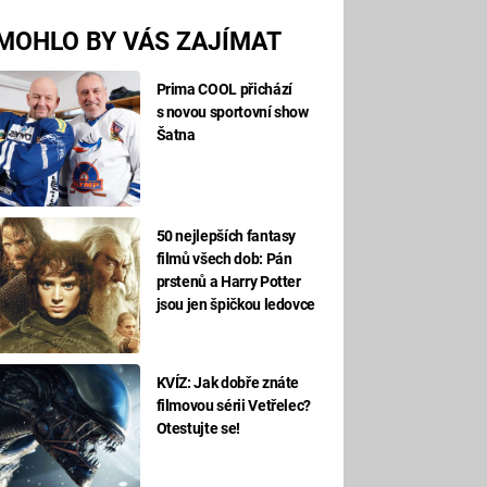
MOHLO BY VÁS ZAJÍMAT
Prima COOL přichází
s novou sportovní show
Šatna
50 nejlepších fantasy
filmů všech dob: Pán
prstenů a Harry Potter
jsou jen špičkou ledovce
KVÍZ: Jak dobře znáte
filmovou sérii Vetřelec?
Otestujte se!