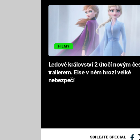
FILMY
Ledové království 2 útočí novým č
trailerem. Else v něm hrozí velké
nebezpečí
SDÍLEJTE SPECIÁL