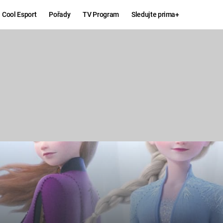
Cool Esport
Pořady
TV Program
Sledujte prima+
Hry
Zábava
MAFIA
ZÁBAVN
GALERI
GTA 6
NEJLEP
KINGDOM
KOMEDI
COME:
DELIVERANCE
CHUCK
NORRIS
ESPORT
DEADP