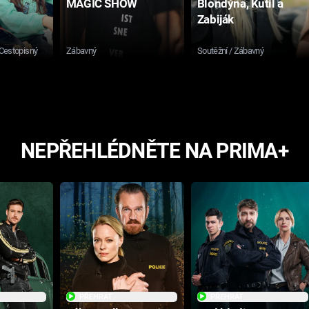
MAGIC SHOW
Blondýna, Kutil a
Zabiják
 Cestopisný
Zábavný
Soutěžní / Zábavný
NEPŘEHLÉDNĚTE NA PRIMA+
PŘEHRÁT
PŘEHRÁT