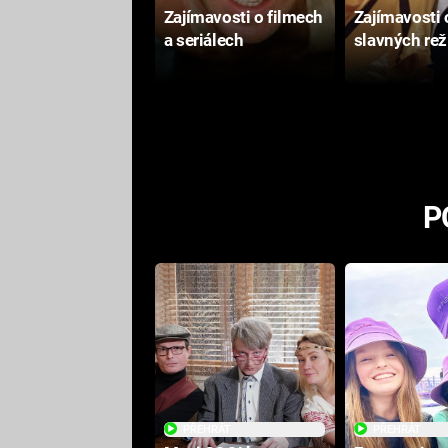
Zajímavosti o filmech
Zajímavosti 
a seriálech
slavných rež
P
PŘEHRÁT
PŘEHRÁT