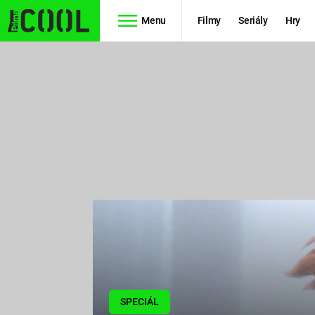
Menu
Filmy
Seriály
Hry
Seriály
Filmy
SIMPSONOVI
STAR WARS
HVĚZDNÁ
AVENGERS
BRÁNA
RYCHLE A
TEORIE
ZBĚSILE 10
VELKÉHO
PREDÁTOR
TŘESKU
FUTURAMA
SPECIÁL