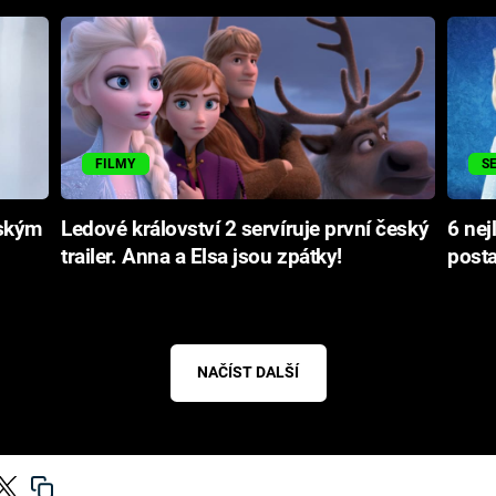
FILMY
S
eským
Ledové království 2 servíruje první český
6 ne
trailer. Anna a Elsa jsou zpátky!
posta
NAČÍST DALŠÍ