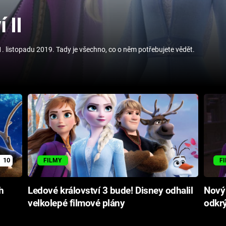
 II
. listopadu 2019. Tady je všechno, co o něm potřebujete vědět.
10
FILMY
F
h
Ledové království 3 bude! Disney odhalil
Nový 
velkolepé filmové plány
odkrý