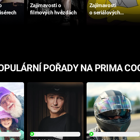
o
Zajímavosti o
Zajímavosti
isérech
filmových hvězdách
o seriálových
postavách
OPULÁRNÍ POŘADY NA PRIMA CO
PŘEHRÁT
PŘEHRÁT