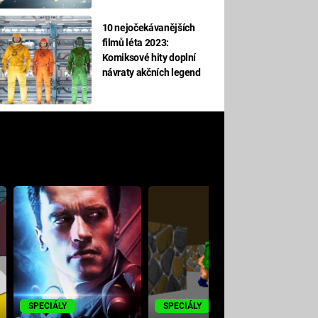
10 nejočekávanějších
filmů léta 2023:
Komiksové hity doplní
návraty akčních legend
M
SPECIÁLY
SPECIÁLY