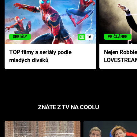
Cool Esport
Pořady
TV Program
16
SERIÁLY
PR ČLÁNEK
Sledujte prima+
TOP filmy a seriály podle
Nejen Robbie
mladých diváků
LOVESTREAM
hvězdy, které
Přihlášení
na největšíc
festivalech
Sledujte nás
ZNÁTE Z TV NA COOLU