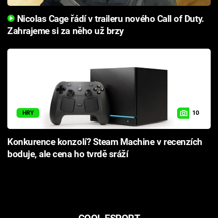
Nicolas Cage řádí v traileru nového Call of Duty.
Zahrajeme si za něho už brzy
10
HRY
Konkurence konzolí? Steam Machine v recenzích
boduje, ale cena ho tvrdě sráží
COOL ESPORT