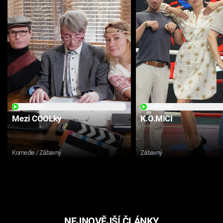
PŘEHRÁT
PŘEHRÁT
Mezi COOLky
K.O.MICI
Komedie / Zábavný
Zábavný
NEJNOVĚJŠÍ ČLÁNKY