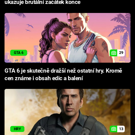
ukazuje brutální začátek konce
29
GTA 6
GTA 6 je skutečně dražší než ostatní hry. Kromě
cen známe i obsah edic a balení
13
HRY