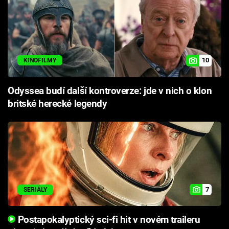
10
KINOFILMY
Odyssea budí další kontroverze: jde v nich o klon
britské herecké legendy
7
SERIÁLY
Postapokalyptický sci-fi hit v novém traileru