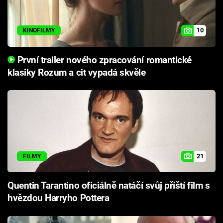
10
KINOFILMY
První trailer nového zpracování romantické
klasiky Rozum a cit vypadá skvěle
21
FILMY
Quentin Tarantino oficiálně natáčí svůj příští film s
hvězdou Harryho Pottera