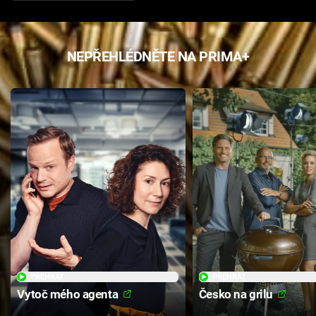
NEPŘEHLÉDNĚTE NA PRIMA+
PŘEHRÁT
PŘEHRÁT
Vytoč mého agenta
Česko na grilu