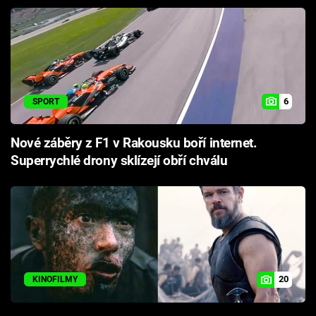
6
SPORT
Nové záběry z F1 v Rakousku boří internet.
Superrychlé drony sklízejí obří chválu
20
KINOFILMY