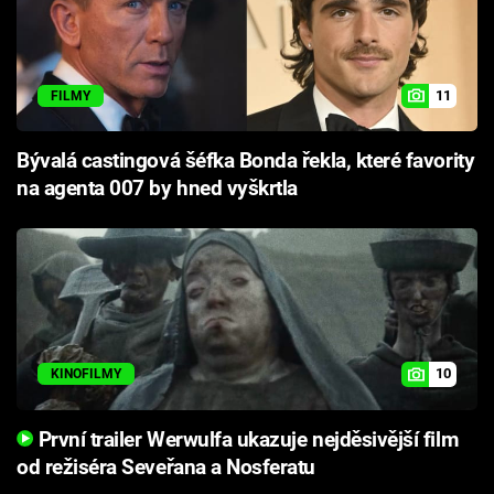
11
FILMY
Bývalá castingová šéfka Bonda řekla, které favority
na agenta 007 by hned vyškrtla
10
KINOFILMY
První trailer Werwulfa ukazuje nejděsivější film
od režiséra Seveřana a Nosferatu