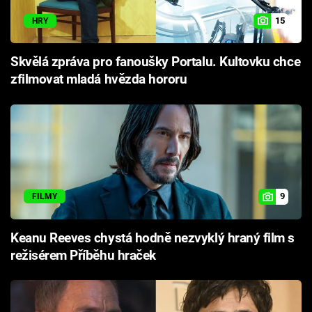
15
HRY
Skvělá zpráva pro fanoušky Portalu. Kultovku chce
zfilmovat mladá hvězda hororu
9
FILMY
Keanu Reeves chystá hodně nezvyklý hraný film s
režisérem Příběhu hraček