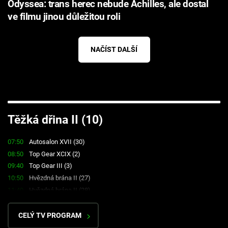
Odyssea: trans herec nebude Achilles, ale dostal
ve filmu jinou důležitou roli
NAČÍST DALŠÍ
Failed to fetch
Těžká dřina II (10)
07:50
Autosalon XVII (30)
08:50
Top Gear XCIX (2)
09:40
Top Gear III (3)
10:50
Hvězdná brána II (27)
11:40
Hvězdná brána II (28)
CELÝ TV PROGRAM