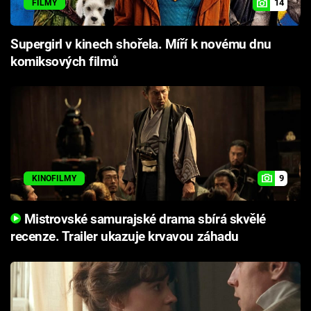
14
FILMY
Supergirl v kinech shořela. Míří k novému dnu
komiksových filmů
9
KINOFILMY
Mistrovské samurajské drama sbírá skvělé
recenze. Trailer ukazuje krvavou záhadu