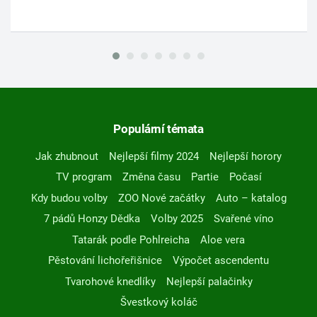
Populární témata
Jak zhubnout
Nejlepší filmy 2024
Nejlepší horory
TV program
Změna času
Partie
Počasí
Kdy budou volby
ZOO Nové začátky
Auto – katalog
7 pádů Honzy Dědka
Volby 2025
Svařené víno
Tatarák podle Pohlreicha
Aloe vera
Pěstování lichořeřišnice
Výpočet ascendentu
Tvarohové knedlíky
Nejlepší palačinky
Švestkový koláč