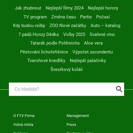
Jak zhubnout
Nejlepší filmy 2024
Nejlepší horory
TV program
Změna času
Partie
Počasí
Kdy budou volby
ZOO Nové začátky
Auto – katalog
7 pádů Honzy Dědka
Volby 2025
Svařené víno
Tatarák podle Pohlreicha
Aloe vera
Pěstování lichořeřišnice
Výpočet ascendentu
Tvarohové knedlíky
Nejlepší palačinky
Švestkový koláč
O FTV Prima
Management
Volná místa
Press