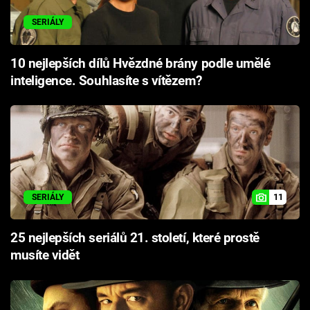
SERIÁLY
10 nejlepších dílů Hvězdné brány podle umělé
inteligence. Souhlasíte s vítězem?
11
SERIÁLY
25 nejlepších seriálů 21. století, které prostě
musíte vidět