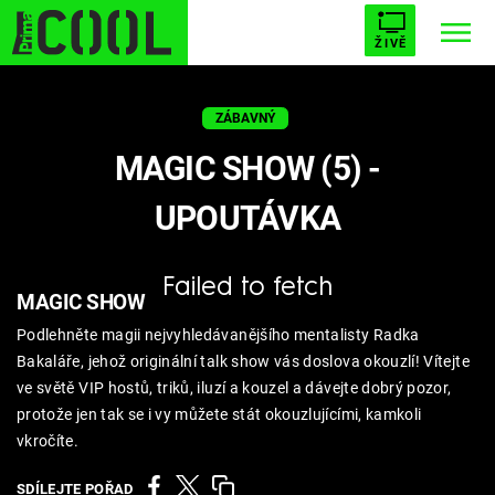
ŽIVĚ
STARHOUSE
BUFFY, PŘEMOŽITELKA UPÍRŮ
Trendy:
ZÁBAVNÝ
ESCAPE
PLNEJ KOTEL
AVENGERS 5
MAGIC SHOW (5) -
UPOUTÁVKA
Failed to fetch
Témata
MAGIC SHOW
Podlehněte magii nejvyhledávanějšího mentalisty Radka
Filmy
Bakaláře, jehož originální talk show vás doslova okouzlí! Vítejte
ve světě VIP hostů, triků, iluzí a kouzel a dávejte dobrý pozor,
Seriály
protože jen tak se i vy můžete stát okouzlujícími, kamkoli
vkročíte.
Hry
SDÍLEJTE POŘAD