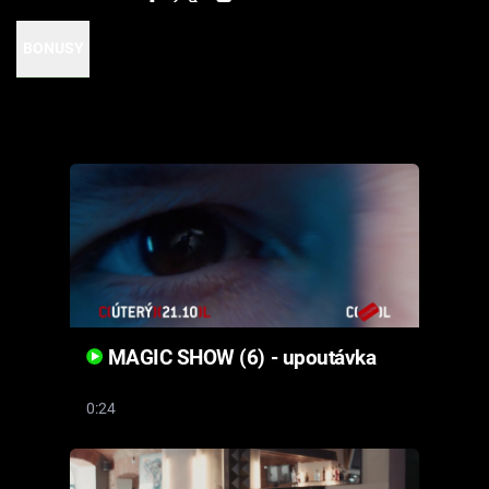
Cool Esport
BONUSY
Pořady
TV Program
Sledujte prima+
Přihlášení
Sledujte nás
MAGIC SHOW (6) - upoutávka
0:24