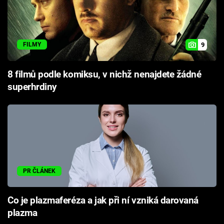
9
FILMY
8 filmů podle komiksu, v nichž nenajdete žádné
superhrdiny
PR ČLÁNEK
Co je plazmaferéza a jak při ní vzniká darovaná
plazma