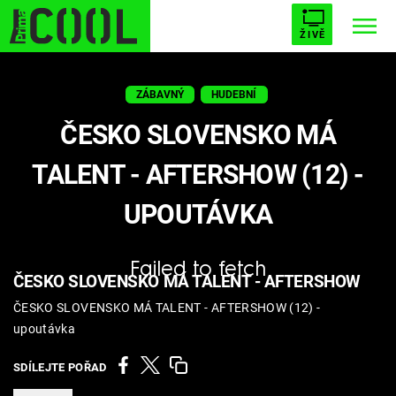
ŽIVĚ
STARHOUSE
BUFFY, PŘEMOŽITELKA UPÍRŮ
Trendy:
ZÁBAVNÝ
HUDEBNÍ
ESCAPE
PLNEJ KOTEL
AVENGERS 5
ČESKO SLOVENSKO MÁ
TALENT - AFTERSHOW (12) -
UPOUTÁVKA
Témata
Failed to fetch
Filmy
ČESKO SLOVENSKO MÁ TALENT - AFTERSHOW
ČESKO SLOVENSKO MÁ TALENT - AFTERSHOW (12) -
Seriály
upoutávka
Hry
SDÍLEJTE POŘAD