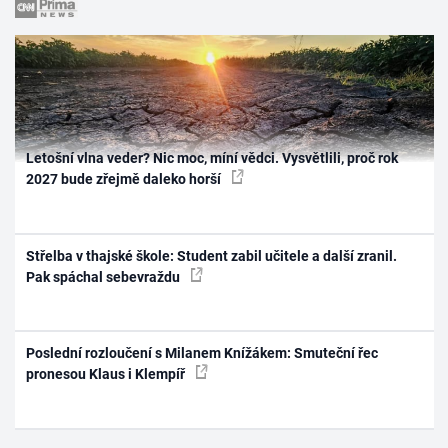
Letošní vlna veder? Nic moc, míní vědci. Vysvětlili, proč rok
2027 bude zřejmě daleko horší
Střelba v thajské škole: Student zabil učitele a další zranil.
Pak spáchal sebevraždu
Poslední rozloučení s Milanem Knížákem: Smuteční řec
pronesou Klaus i Klempíř