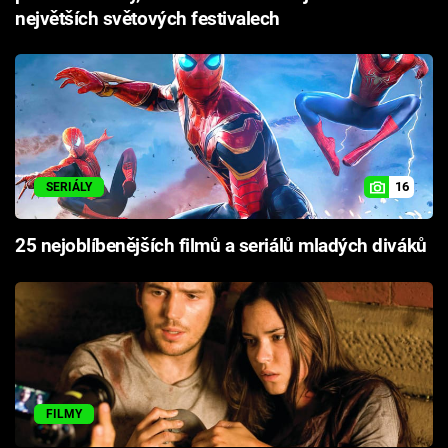
největších světových festivalech
16
SERIÁLY
25 nejoblíbenějších filmů a seriálů mladých diváků
FILMY