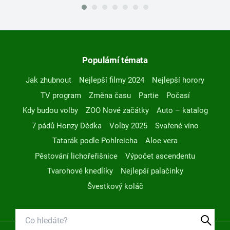
Populární témata
Jak zhubnout
Nejlepší filmy 2024
Nejlepší horory
TV program
Změna času
Partie
Počasí
Kdy budou volby
ZOO Nové začátky
Auto – katalog
7 pádů Honzy Dědka
Volby 2025
Svařené víno
Tatarák podle Pohlreicha
Aloe vera
Pěstování lichořeřišnice
Výpočet ascendentu
Tvarohové knedlíky
Nejlepší palačinky
Švestkový koláč