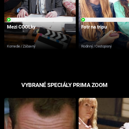
PŘEHRÁT
PŘEHRÁT
Mezi COOLky
Fotr na tripu
Komedie / Zábavný
Rodinný / Cestopisný
VYBRANÉ SPECIÁLY PRIMA ZOOM