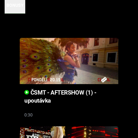
Cool Esport
BONUSY
Pořady
TV Program
Sledujte prima+
Přihlášení
ČSMT - AFTERSHOW (1) -
Sledujte nás
upoutávka
0:30