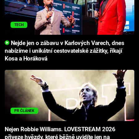
TECH
Nejde jen o zábavu v Karlových Varech, dnes
nabízíme i unikátní cestovatelské zážitky, říkají
Kosa a Horáková
PR ČLÁNEK
Nejen Robbie Williams. LOVESTREAM 2026
přiveze hvězdy, které běžně uvidíte jen na