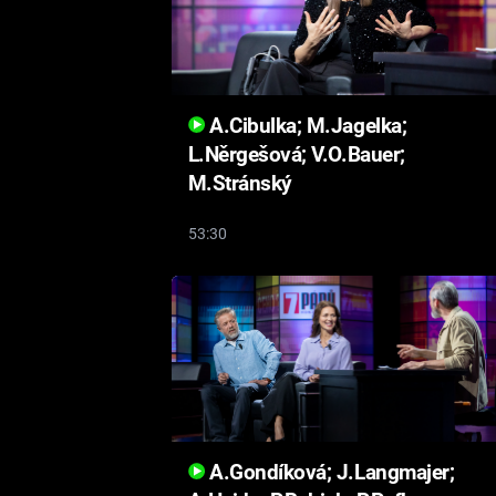
A.Cibulka; M.Jagelka;
L.Něrgešová; V.O.Bauer;
M.Stránský
53:30
A.Gondíková; J.Langmajer;