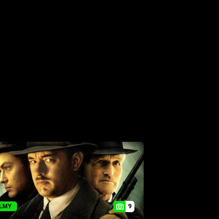
9
ILMY