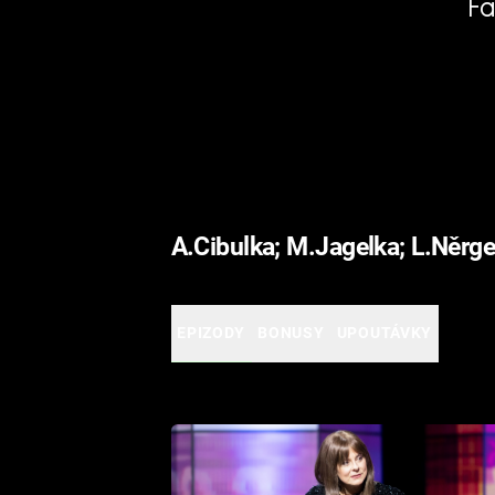
Fa
A.Cibulka; M.Jagelka; L.Něrg
EPIZODY
BONUSY
UPOUTÁVKY