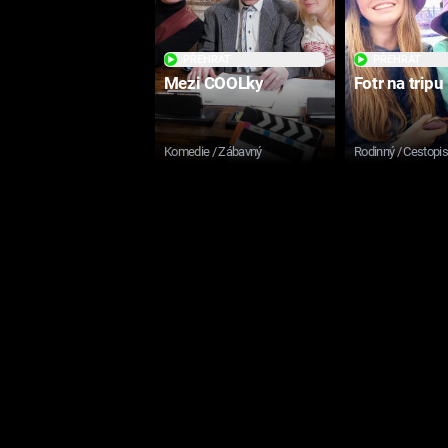
PŘEHRÁT
PŘEHRÁT
Mezi COOLky
Fotr na tripu
Komedie / Zábavný
Rodinný / Cestopi