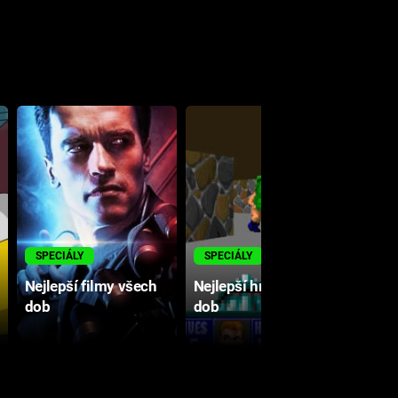
M
SPECIÁLY
SPECIÁLY
Nejlepší filmy všech
Nejlepší hry všech
dob
dob