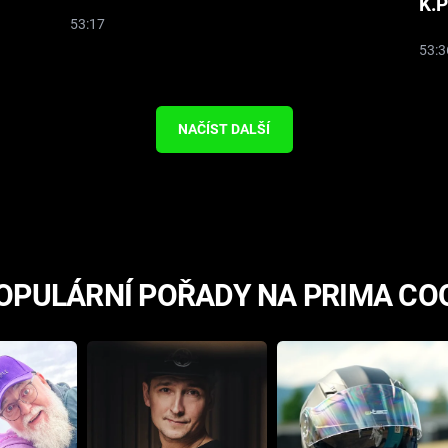
K.P
53:17
53:3
NAČÍST DALŠÍ
OPULÁRNÍ POŘADY NA PRIMA CO