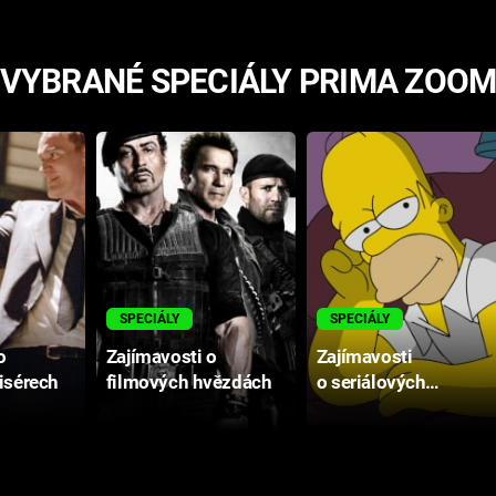
VYBRANÉ SPECIÁLY PRIMA ZOO
SPECIÁLY
SPECIÁLY
o
Zajímavosti o
Zajímavosti
isérech
filmových hvězdách
o seriálových
postavách