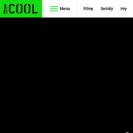
Menu
Filmy
Seriály
Hry
Seriály
Filmy
SIMPSONOVI
STAR WARS
HVĚZDNÁ
AVENGERS
BRÁNA
RYCHLE A
TEORIE
ZBĚSILE 10
VELKÉHO
PREDÁTOR
TŘESKU
FUTURAMA