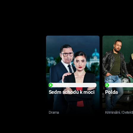
PŘEHRÁT
PŘEHRÁT
Sedm schodů k moci
Polda
Drama
Kriminální / Detekt