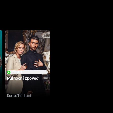
PŘEHRÁT
Půlnoční zpověď
Drama / Kriminální