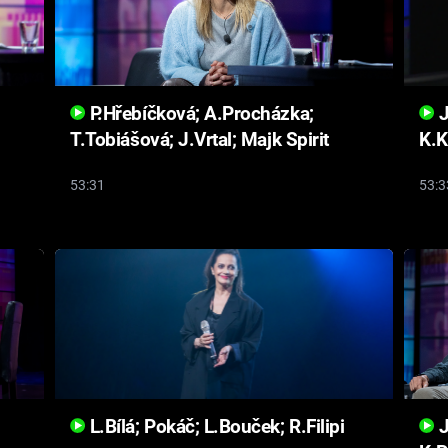
P.Hřebíčková; A.Procházka;
J
T.Tobiášová; J.Vrtal; Majk Spirit
K.K
53:31
53:3
L.Bílá; Pokáč; L.Bouček; R.Filipi
J