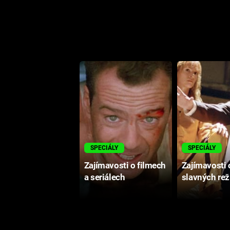
SPECIÁLY
SPECIÁLY
Zajímavosti o filmech
Zajímavosti 
a seriálech
slavných rež