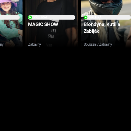
PŘEHRÁT
PŘEHRÁT
MAGIC SHOW
Blondýna, Kutil a
Zabiják
sný
Zábavný
Soutěžní / Zábavný