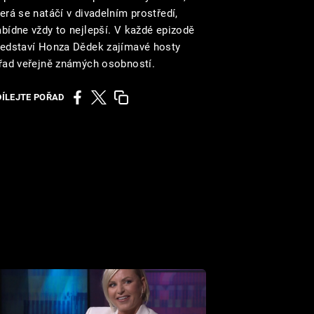
erá se natáčí v divadelním prostředí,
abídne vždy to nejlepší. V každé epizodě
ředstaví Honza Dědek zajímavé hosty
 řad veřejně známých osobností.
DÍLEJTE POŘAD