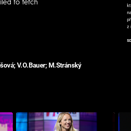
iled to fetch
kt
n
p
z
S
ešová; V.O.Bauer; M.Stránský