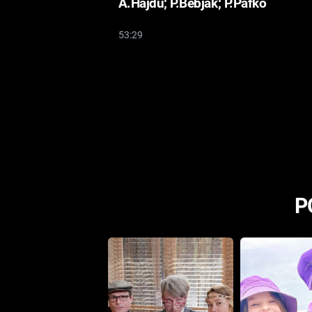
A.Hajdu; P.Bebjak; P.Pafko
53:29
P