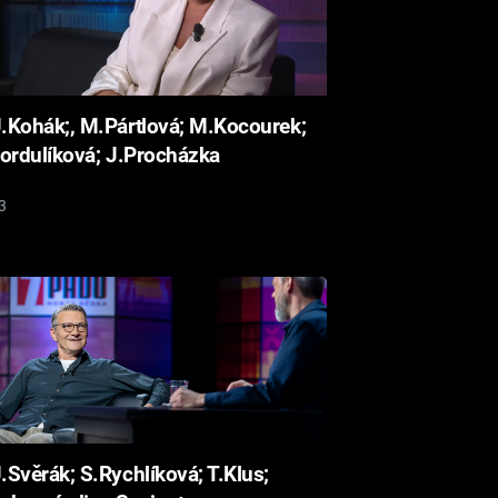
.Kohák;, M.Pártlová; M.Kocourek;
ordulíková; J.Procházka
3
.Svěrák; S.Rychlíková; T.Klus;