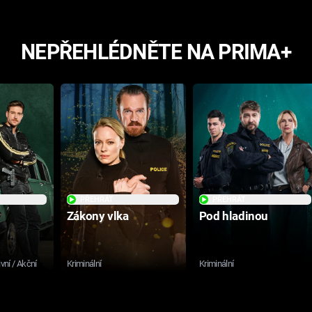
NEPŘEHLÉDNĚTE NA PRIMA+
PŘEHRÁT
PŘEHRÁT
Zákony vlka
Pod hladinou
ivní / Akční
Kriminální
Kriminální