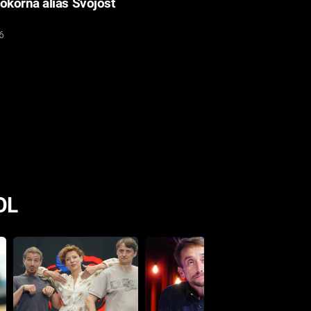
okorná alias Svojost
6
OL