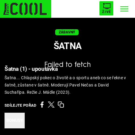
ŽIVĚ
STARHOUSE
BUFFY, PŘEMOŽITELKA UPÍRŮ
Trendy:
ZÁBAVNÝ
ESCAPE
PLNEJ KOTEL
AVENGERS 5
ŠATNA
Failed to fetch
Šatna (1) - upoutávka
Šatna... Chlapský pokec o životě a o sportu aneb co se řekne v
Témata
šatně, zůstane v šatně. Moderují Pavel Nečas a David
Suchařípa. Režie J. Mádle (2023).
Filmy
SDÍLEJTE POŘAD
Seriály
BONUSY
Hry