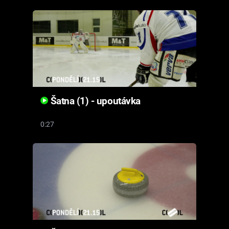
Cool Esport
Pořady
TV Program
Sledujte prima+
Šatna (1) - upoutávka
Přihlášení
0:27
Sledujte nás