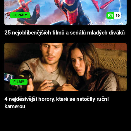
16
SERIÁLY
25 nejoblíbenějších filmů a seriálů mladých diváků
FILMY
4 nejděsivější horory, které se natočily ruční
kamerou