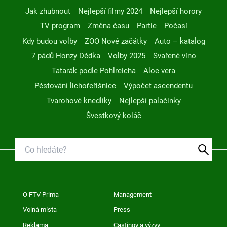
Jak zhubnout
Nejlepší filmy 2024
Nejlepší horory
TV program
Změna času
Partie
Počasí
Kdy budou volby
ZOO Nové začátky
Auto – katalog
7 pádů Honzy Dědka
Volby 2025
Svařené víno
Tatarák podle Pohlreicha
Aloe vera
Pěstování lichořeřišnice
Výpočet ascendentu
Tvarohové knedlíky
Nejlepší palačinky
Švestkový koláč
O FTV Prima
Management
Volná místa
Press
Reklama
Castingy a výzvy