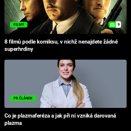
9
FILMY
8 filmů podle komiksu, v nichž nenajdete žádné
superhrdiny
PR ČLÁNEK
Co je plazmaferéza a jak při ní vzniká darovaná
plazma