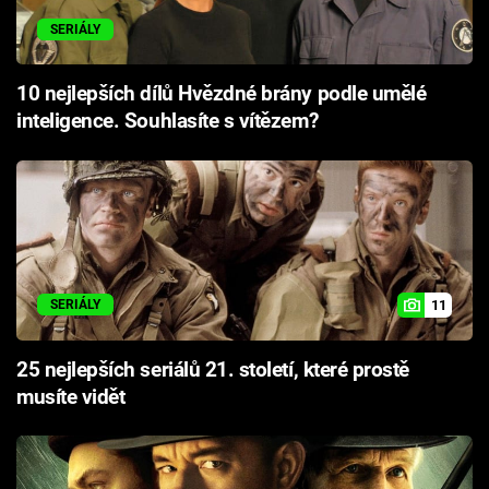
SERIÁLY
10 nejlepších dílů Hvězdné brány podle umělé
inteligence. Souhlasíte s vítězem?
11
SERIÁLY
25 nejlepších seriálů 21. století, které prostě
musíte vidět