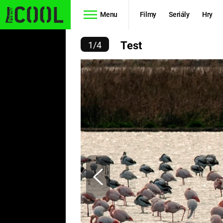
Menu
Filmy
Seriály
Hry
TEST
Test
1
/
4
Seriály
Filmy
SIMPSONOVI
STAR WARS
HVĚZDNÁ
AVENGERS
BRÁNA
RYCHLE A
TEORIE
ZBĚSILE 10
VELKÉHO
PREDÁTOR
TŘESKU
FUTURAMA