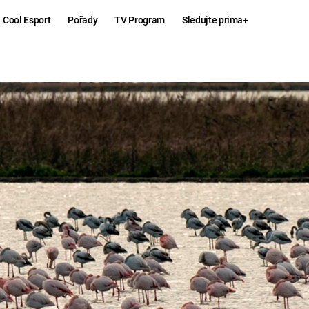
Cool Esport
Pořady
TV Program
Sledujte prima+
Hry
Zábava
MAFIA
ZÁBAVN
GALERI
GTA 6
NEJLEP
KINGDOM
KOMEDI
COME:
DELIVERANCE
CHUCK
NORRIS
ESPORT
DEADP