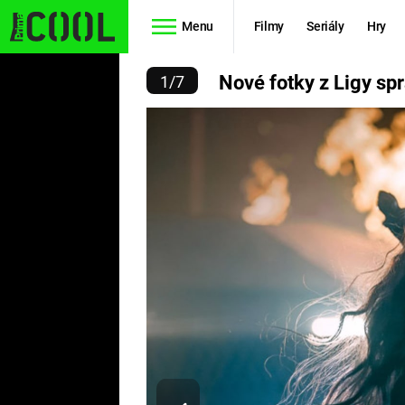
Menu
Filmy
Seriály
Hry
 LIGY SPRAVEDLNOSTI (2
Nové fotky z Ligy sp
1
/
7
Seriály
Filmy
SIMPSONOVI
STAR WARS
HVĚZDNÁ
AVENGERS
BRÁNA
RYCHLE A
TEORIE
ZBĚSILE 10
VELKÉHO
PREDÁTOR
TŘESKU
FUTURAMA