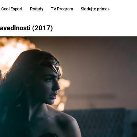
Cool Esport
Pořady
TV Program
Sledujte prima+
017)
ravedlnosti (2017)
Hry
Zábava
MAFIA
ZÁBAVN
GALERI
GTA 6
NEJLEP
KINGDOM
KOMEDI
COME:
DELIVERANCE
CHUCK
NORRIS
ESPORT
DEADP