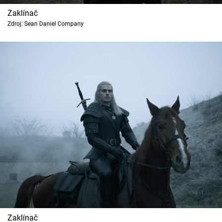
Cool Esport
Zaklínač
Zdroj: Sean Daniel Company
Pořady
TV Program
Sledujte prima+
Přihlášení
Sledujte nás
Zaklínač