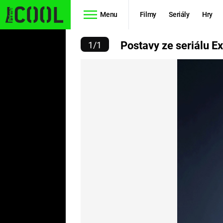
Menu
Filmy
Seriály
Hry
 ZE SERIÁLU EXORCISTA
Postavy ze seriálu Ex
1
/
1
Seriály
Filmy
SIMPSONOVI
STAR WARS
HVĚZDNÁ
AVENGERS
BRÁNA
RYCHLE A
TEORIE
ZBĚSILE 10
VELKÉHO
PREDÁTOR
TŘESKU
FUTURAMA