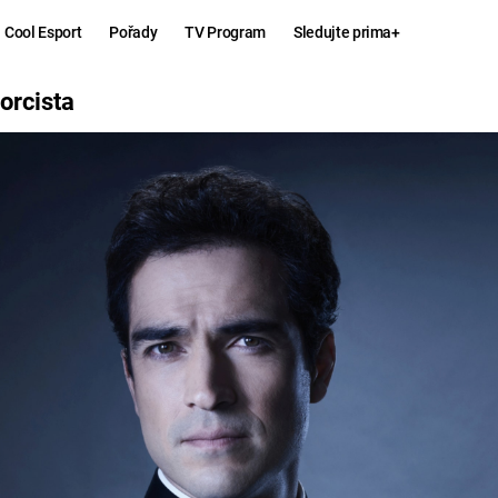
Cool Esport
Pořady
TV Program
Sledujte prima+
orcista
Hry
Zábava
MAFIA
ZÁBAVN
GALERI
GTA 6
NEJLEP
KINGDOM
KOMEDI
COME:
DELIVERANCE
CHUCK
NORRIS
ESPORT
DEADP