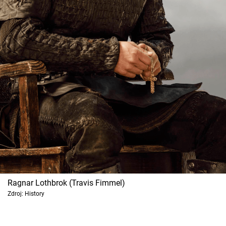
Cool Esport
Pořady
TV Program
Sledujte prima+
Přihlášení
Sledujte nás
Ragnar Lothbrok (Travis Fimmel)
Zdroj: History