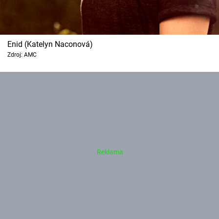
Enid (Katelyn Naconová)
Zdroj: AMC