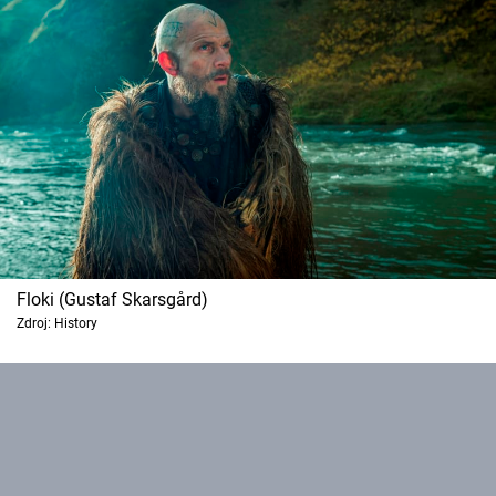
Cool Esport
Pořady
TV Program
Sledujte prima+
Přihlášení
Floki (Gustaf Skarsgård)
Zdroj: History
Sledujte nás