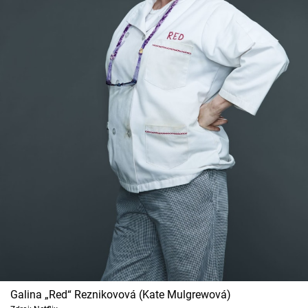
Galina „Red“ Reznikovová (Kate Mulgrewová)