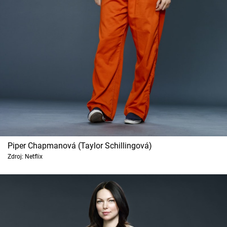
Cool Esport
Pořady
TV Program
Sledujte prima+
Přihlášení
Piper Chapmanová (Taylor Schillingová)
Sledujte nás
Zdroj: Netflix