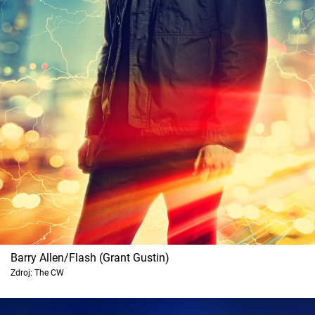
Cool Esport
Pořady
TV Program
Sledujte prima+
Přihlášení
Sledujte nás
Barry Allen/Flash (Grant Gustin)
Zdroj: The CW