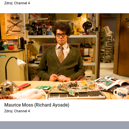
Zdroj: Channel 4
Cool Esport
Pořady
TV Program
Sledujte prima+
Přihlášení
Sledujte nás
Maurice Moss (Richard Ayoade)
Zdroj: Channel 4