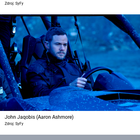
Zdroj: SyFy
Cool Esport
Pořady
TV Program
Sledujte prima+
Přihlášení
Sledujte nás
John Jaqobis (Aaron Ashmore)
Zdroj: SyFy