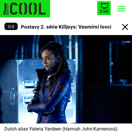
ŽIVĚ
Postavy 2. série Killjoys: Vesmírní lovci
3
/
4
STARHOUSE
BUFFY, PŘEMOŽITELKA UPÍRŮ
Trendy:
ESCAPE
PLNEJ KOTEL
AVENGERS 5
Témata
Filmy
Seriály
Hry
Dutch alias Yalena Yardeen (Hannah John-Kamenová)