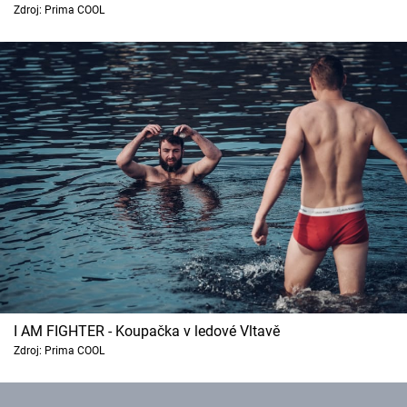
Zdroj: Prima COOL
Cool Esport
Pořady
TV Program
Sledujte prima+
Přihlášení
Sledujte nás
I AM FIGHTER - Koupačka v ledové Vltavě
Zdroj: Prima COOL