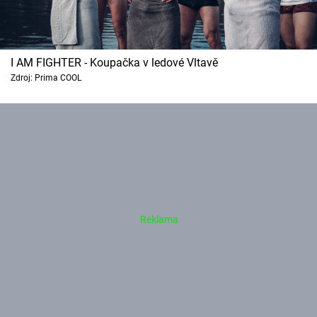
I AM FIGHTER - Koupačka v ledové Vltavě
Zdroj: Prima COOL