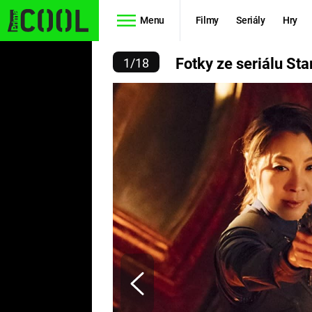
Menu
Filmy
Seriály
Hry
IÁLU STAR TREK: DISCO
Fotky ze seriálu Sta
1
/
18
Seriály
Filmy
SIMPSONOVI
STAR WARS
HVĚZDNÁ
AVENGERS
BRÁNA
RYCHLE A
TEORIE
ZBĚSILE 10
VELKÉHO
PREDÁTOR
TŘESKU
FUTURAMA