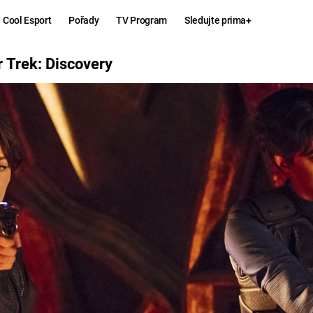
Cool Esport
Pořady
TV Program
Sledujte prima+
VERY
r Trek: Discovery
Hry
Zábava
MAFIA
ZÁBAVN
GALERI
GTA 6
NEJLEP
KINGDOM
KOMEDI
COME:
DELIVERANCE
CHUCK
NORRIS
ESPORT
DEADP