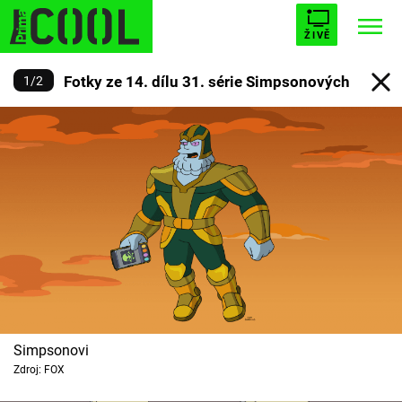
ŽIVĚ
Fotky ze 14. dílu 31. série Simpsonových
1
/
2
STARHOUSE
BUFFY, PŘEMOŽITELKA UPÍRŮ
Trendy:
ESCAPE
PLNEJ KOTEL
AVENGERS 5
Témata
Filmy
Seriály
Simpsonovi
Zdroj: FOX
Hry