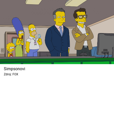
Cool Esport
Pořady
TV Program
Sledujte prima+
Přihlášení
Simpsonovi
Zdroj: FOX
Sledujte nás