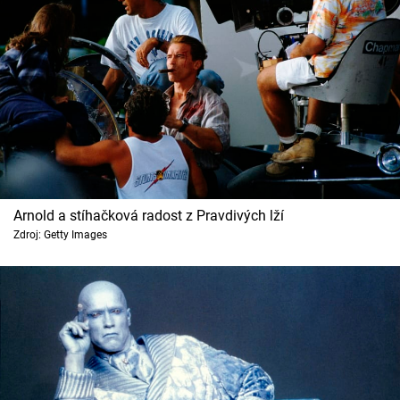
Arnold a stíhačková radost z Pravdivých lží
Zdroj: Getty Images