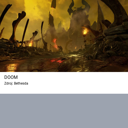
Cool Esport
Pořady
TV Program
Sledujte prima+
Přihlášení
DOOM
Zdroj: Bethesda
Sledujte nás