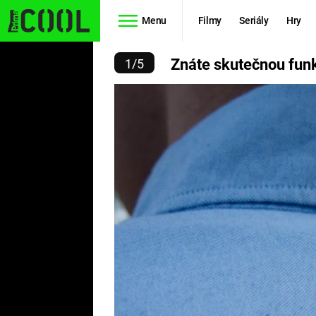
Menu
Filmy
Seriály
Hry
ČNOU FUNKCI TĚCHTO V
Znáte skutečnou funk
1
/
5
Filmy
Hry
STAR WARS
MAFIA
AVENGERS
GTA 6
RYCHLE A
KINGDOM
ZBĚSILE 10
COME:
DELIVERANC
PREDÁTOR
ESPORT