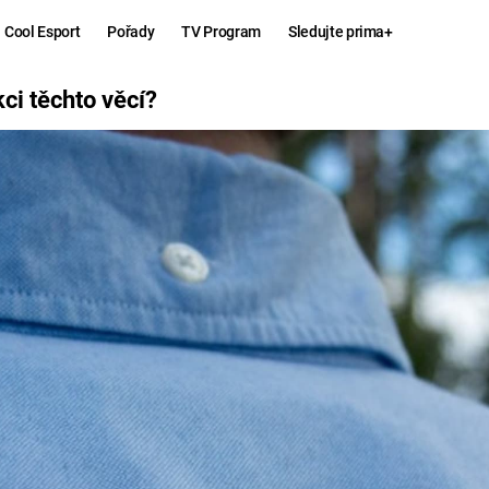
Cool Esport
Pořady
TV Program
Sledujte prima+
ĚCÍ?
ci těchto věcí?
E