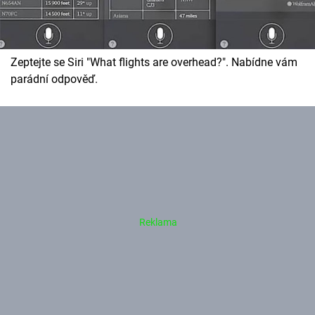
Zeptejte se Siri "What flights are overhead?". Nabídne vám
parádní odpověď.