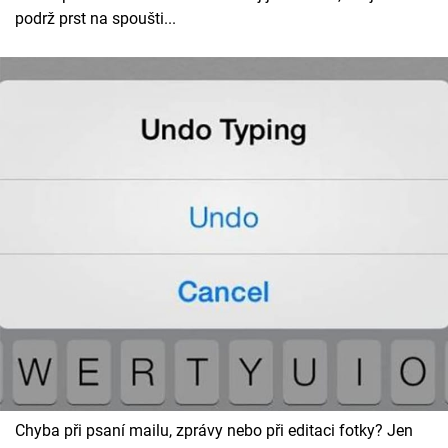
Cool Esport
podrž prst na spoušti...
Pořady
TV Program
Sledujte prima+
Přihlášení
Sledujte nás
Chyba při psaní mailu, zprávy nebo při editaci fotky? Jen