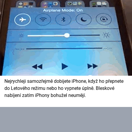
Nejrychleji samozřejmě dobijete iPhone, když ho přepnete
do Letového režimu nebo ho vypnete úplně. Bleskové
nabíjení zatím iPhony bohužel neumějí.