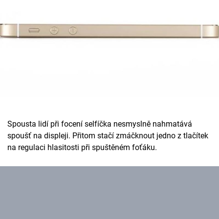
Spousta lidí při focení selfíčka nesmyslně nahmatává
spoušť na displeji. Přitom stačí zmáčknout jedno z tlačítek
na regulaci hlasitosti při spuštěném foťáku.