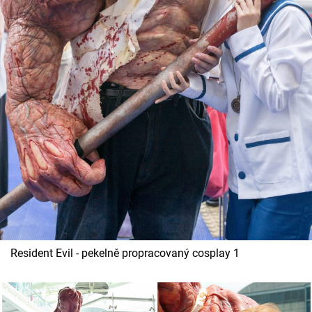
Cool Esport
Pořady
TV Program
Sledujte prima+
Přihlášení
Sledujte nás
Resident Evil - pekelně propracovaný cosplay 1