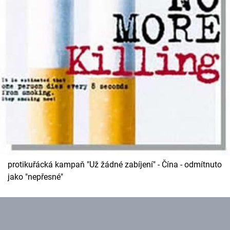
protikuřácká kampaň "Už žádné zabíjení" - Čína - odmítnuto
jako "nepřesné"