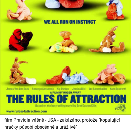
film Pravidla vášně - USA - zakázáno, protože "kopulující
hračky působí obscénně a urážlivě"