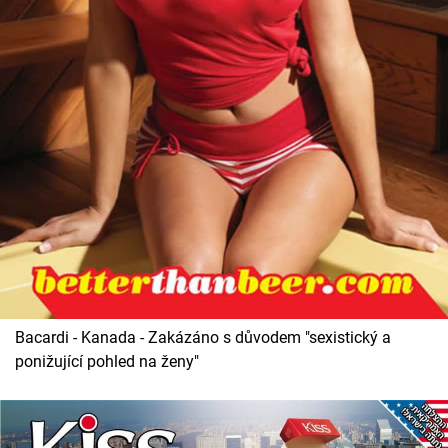
Cool Esport
Pořady
TV Program
Sledujte prima+
Přihlášení
Sledujte nás
Bacardi - Kanada - Zakázáno s důvodem "sexistický a
ponižující pohled na ženy"