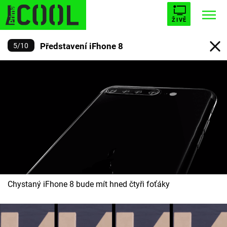
ŽIVĚ
Představení iFhone 8
5
/
10
STARHOUSE
BUFFY, PŘEMOŽITELKA UPÍRŮ
Trendy:
ESCAPE
PLNEJ KOTEL
AVENGERS 5
Témata
Filmy
Chystaný iFhone 8 bude mít hned čtyři foťáky
Seriály
Hry