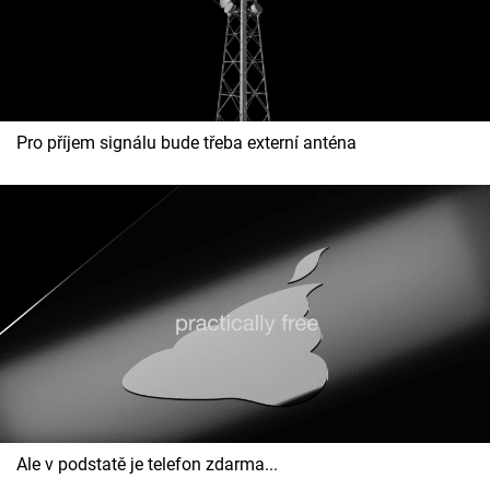
Pro příjem signálu bude třeba externí anténa
Ale v podstatě je telefon zdarma...