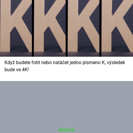
Cool Esport
Pořady
TV Program
Sledujte prima+
Když budete fotit nebo natáčet jedno písmeno K, výsledek
Přihlášení
bude ve 4K!
Sledujte nás