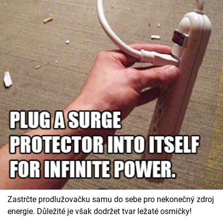
Zastrčte prodlužovačku samu do sebe pro nekonečný zdroj
energie. Důležité je však dodržet tvar ležaté osmičky!