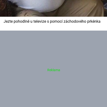
Jezte pohodlně u televize s pomocí záchodového prkénka