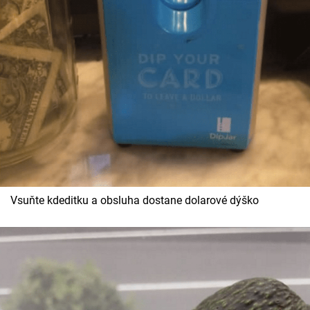
Cool Esport
Pořady
TV Program
Sledujte prima+
Přihlášení
Vsuňte kdeditku a obsluha dostane dolarové dýško
Sledujte nás