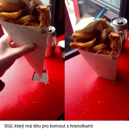
Stůl, který má díru pro kornout s hranolkami