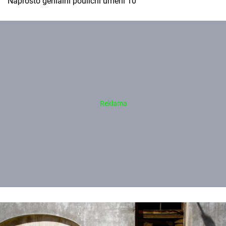
Naprosto geniální pouliční umění 10