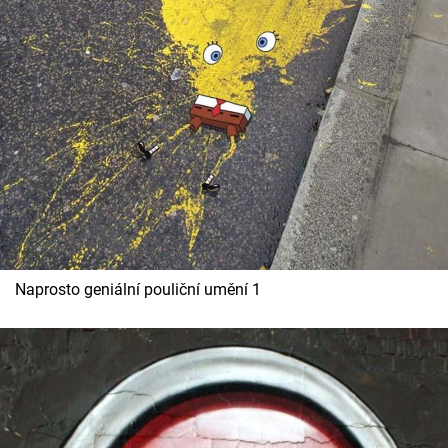
Cool Esport
Pořady
TV Program
Sledujte prima+
Přihlášení
Naprosto geniální pouliční umění 1
Sledujte nás