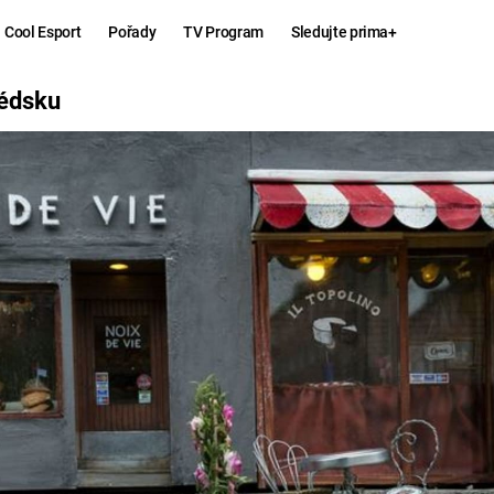
Cool Esport
Pořady
TV Program
Sledujte prima+
édsku
Hry
Zábava
MAFIA
ZÁBAVN
GALERI
GTA 6
NEJLEP
KINGDOM
KOMEDI
COME:
DELIVERANCE
CHUCK
NORRIS
ESPORT
DEADP