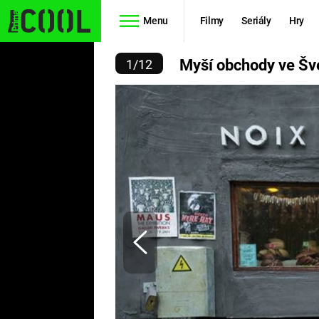
Menu
Filmy
Seriály
Hry
OBCHODY VE ŠVÉDSKU
Myší obchody ve Šv
1
/
12
Seriály
Filmy
SIMPSONOVI
STAR WARS
HVĚZDNÁ
AVENGERS
BRÁNA
RYCHLE A
TEORIE
ZBĚSILE 10
VELKÉHO
PREDÁTOR
TŘESKU
FUTURAMA