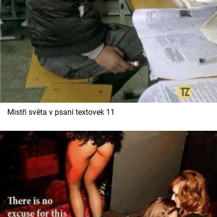
Cool Esport
Pořady
TV Program
Sledujte prima+
Přihlášení
Mistři světa v psaní textovek 11
Sledujte nás