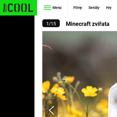
Menu
Filmy
Seriály
Hry
NECRAFT ZVÍŘATA
Minecraft zvířata
1
/
15
Seriály
Filmy
SIMPSONOVI
STAR WARS
HVĚZDNÁ
AVENGERS
BRÁNA
RYCHLE A
TEORIE
ZBĚSILE 10
VELKÉHO
PREDÁTOR
TŘESKU
FUTURAMA