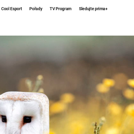
Cool Esport
Pořady
TV Program
Sledujte prima+
Hry
Zábava
MAFIA
ZÁBAVN
GALERI
GTA 6
NEJLEP
KINGDOM
KOMEDI
COME:
DELIVERANCE
CHUCK
NORRIS
ESPORT
DEADP